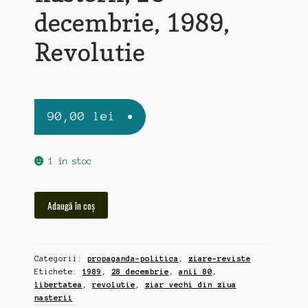
decembrie, 1989,
Revolutie
90,00
lei
1 în stoc
Cantitate
Adaugă în coș
Libertatea,
ziar
vechi
Categorii:
propaganda-politica
,
ziare-reviste
din
Etichete:
1989
,
28 decembrie
,
anii 80
,
ziua
libertatea
,
revolutie
,
ziar vechi din ziua
nasterii,
nasterii
28