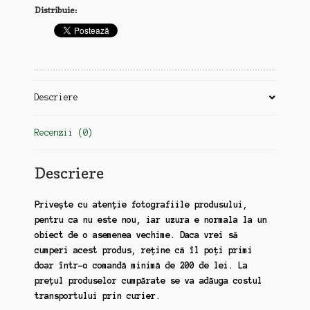
Distribuie:
decembrie,
1989,
Revolutie
Descriere
Recenzii (0)
Descriere
Privește cu atenție fotografiile produsului,
pentru ca nu este nou, iar uzura e normala la un
obiect de o asemenea vechime. Daca vrei să
cumperi acest produs, reține că îl poți primi
doar într-o comandă minimă de 200 de lei. La
prețul produselor cumpărate se va adăuga costul
transportului prin curier.