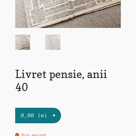
Livret pensie, anii
40
0,00
lei
Stoc epuizat