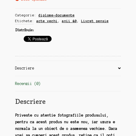
Categorie:
diplome-documente
Etichete:
acte vechi
,
anii 40
,
Livret pensie
Distribuie:
Descriere
Recenzii (0)
Descriere
Priveste cu atentie fotografiile produsului,
pentru ca acest produs nu este nou, iar uzura e
normala la un obiect de o asemenea vechime. Daca
vrei sa cumperi acest produs, retine ca il poti