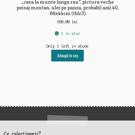
„casa la munte langa rau”, pictura veche
peisaj montan, ulei pe panza, probabil anii 40,
66x44cm (tblr3)
160,00
lei
1 în stoc
Only 1 left in stock
Adaugă în coș
Ce colectionezi?