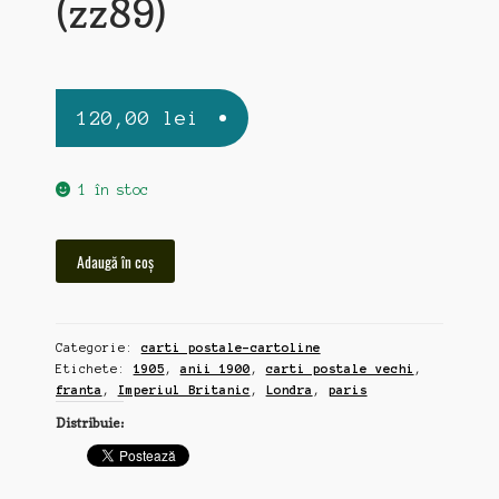
(zz89)
120,00
lei
1 în stoc
Cantitate
Adaugă în coș
Londra,
1905,
lot
Categorie:
carti postale-cartoline
5
Etichete:
1905
,
anii 1900
,
carti postale vechi
,
carti
franta
,
Imperiul Britanic
,
Londra
,
paris
postale
Distribuie:
circulate
la
Paris
(zz89)