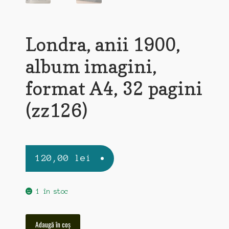
Londra, anii 1900,
album imagini,
format A4, 32 pagini
(zz126)
120,00
lei
1 în stoc
Cantitate
Adaugă în coș