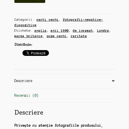
Londra,
anii
1900,
Categorii:
carti vechi
,
fotografii-negative-
album
diapozitive
imagini,
Etichete:
anglia
,
anii 1900
,
de inramat
,
Londra
,
format
marea britanie
,
poze vechi
,
raritate
A4,
Distribuie:
32
pagini
(zz126)
Descriere
Recenzii (0)
Descriere
Privește cu atenție fotografiile produsului,