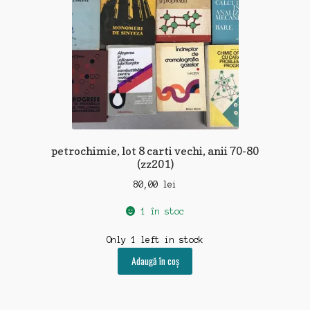
petrochimie, lot 8 carti vechi, anii 70-80
(zz201)
80,00
lei
1 în stoc
Only 1 left in stock
Adaugă în coș