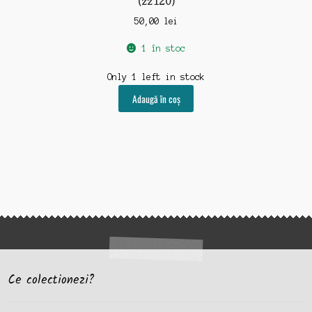
(zz120)
50,00
lei
1 în stoc
Only 1 left in stock
Adaugă în coș
Ce colectionezi?