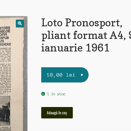
Loto Pronosport,
pliant format A4, 
ianuarie 1961
10,00
lei
1 în stoc
Cantitate
Adaugă în coș
Loto
Pronosport,
pliant