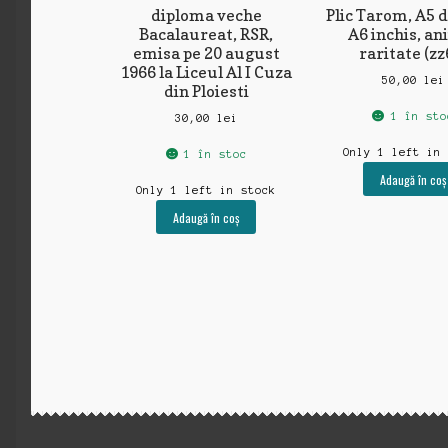
diploma veche
Plic Tarom, A5 d
Bacalaureat, RSR,
A6 inchis, ani
emisa pe 20 august
raritate (zz
1966 la Liceul Al I Cuza
50,00
lei
din Ploiesti
1 în sto
30,00
lei
Only 1 left in
1 în stoc
Adaugă în coș
Only 1 left in stock
Adaugă în coș