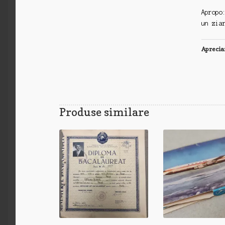
Apropo
un zia
Aprecia
Produse similare