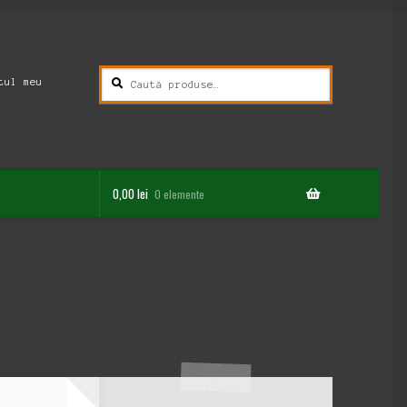
Caută
Caută
tul meu
după:
0,00
lei
0 elemente