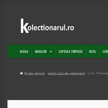
Sari
Sari
la
la
navigare
conținut
ACASA
MAGAZIN
CAPSULA TIMPULUI
BLOG
CON
Prima pagină
sport-turism-vanatoare
Loto Pronos