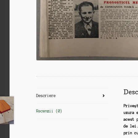
Desc
Descriere
Priveș
Recenzii (0)
uzura 
acest 
de lei
prin c