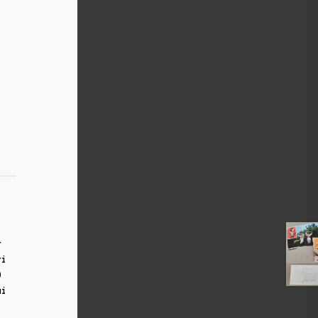
,
r
ri
0
ui