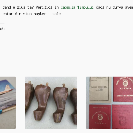
: când e ziua ta? Verifică în
Capsula Timpului
dacă nu cumva ave
r chiar din ziua nașterii tale.
ză: