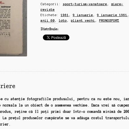
Categorii:
sport-turism-vanatoare
,
ziare-
format
reviste
A4,
Etichete:
1961
,
9 ianuarie
,
9 ianuarie 1961
9
anii 60
,
loto
,
pliant vechi
,
PRONOSPORT
ianuarie
Distribuie:
1961
riere
te cu atenție fotografiile produsului, pentru ca nu este nou, ia
e normala la un obiect de o asemenea vechime. Daca vrei să cumpe
produs, reține că îl poți primi doar într-o comandă minimă de 20
. La prețul produselor cumpărate se va adăuga costul transportul
urier.