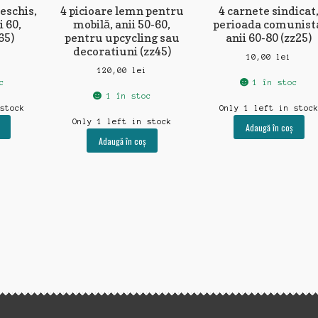
eschis,
4 picioare lemn pentru
4 carnete sindicat
i 60,
mobilă, anii 50-60,
perioada comunist
65)
pentru upcycling sau
anii 60-80 (zz25)
decoratiuni (zz45)
10,00
lei
120,00
lei
c
1 în stoc
1 în stoc
 stock
Only 1 left in stoc
Only 1 left in stock
Adaugă în coș
Adaugă în coș