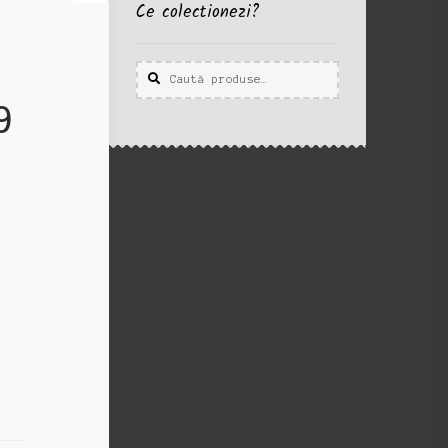
Ce colectionezi?
Caută
Caută
după:
9