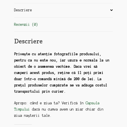
Descriere
Recenzii (0)
Descriere
Privește cu atenție fotografiile produsului,
pentru ca nu este nou, iar uzura e normala la un
obiect de o asemenea vechime. Daca vrei să
cumperi acest produs, reține că îl poți primi
doar într-o comandă minimă de 200 de lei. La
prețul produselor cumpărate se va adăuga costul
transportului prin curier.
Apropo: când e ziua ta? Verifică în
Capsula
Timpului
dacă nu cumva avem un ziar chiar din
ziua nașterii tale.