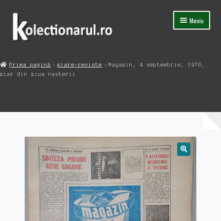
Sari
Sari
Meniu
la
la
navigare
conținut
Acasa
Prima pagină
ziare-reviste
Magazin, 4 septembrie, 1976,
Extinde
ziar din ziua nasterii
Magazin
meniul
copil
Capsula Timpului
Blog
Contact