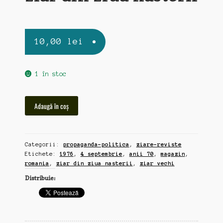
10,00
lei
1 în stoc
Cantitate
Adaugă în coș
Magazin,
4
septembrie,
Categorii:
propaganda-politica
,
ziare-reviste
1976,
Etichete:
1976
,
4 septembrie
,
anii 70
,
magazin
,
ziar
romania
,
ziar din ziua nasterii
,
ziar vechi
din
Distribuie:
ziua
nasterii