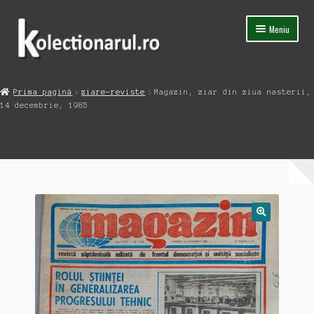
Sari
Sari
Meniu
la
la
navigare
conținut
Acasa
Prima pagină
ziare-reviste
Magazin, ziar din ziua nasterii,
Extinde
14 decembrie, 1985
Magazin
meniul
copil
Capsula Timpului
Blog
Contact