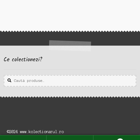
Ce colectionezi?
Caută
Caută
după:
©2024 www.kolectionarul.ro