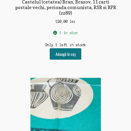
Castelul (cetatea) Bran, Brasov, 11 carti
postale vechi, perioada comunista, RSR si RPR
(zz89)
120,00
lei
1 în stoc
Only 1 left in stock
Adaugă în coș