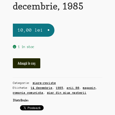
decembrie, 1985
10,00
lei
1 în stoc
Cantitate
Adaugă în coș
Magazin,
ziar
din
Categorie:
ziare-reviste
ziua
Etichete:
14 decembrie
,
1985
,
anii 80
,
magazin
,
nasterii,
romania comunista
,
ziar din ziua nasterii
14
Distribuie:
decembrie,
1985