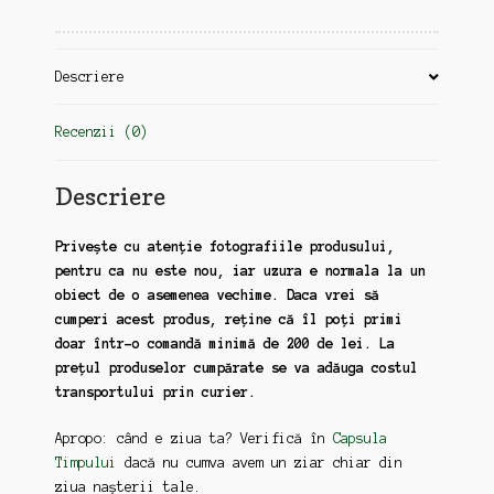
Descriere
Recenzii (0)
Descriere
Privește cu atenție fotografiile produsului,
pentru ca nu este nou, iar uzura e normala la un
obiect de o asemenea vechime. Daca vrei să
cumperi acest produs, reține că îl poți primi
doar într-o comandă minimă de 200 de lei. La
prețul produselor cumpărate se va adăuga costul
transportului prin curier.
Apropo: când e ziua ta? Verifică în
Capsula
Timpului
dacă nu cumva avem un ziar chiar din
ziua nașterii tale.