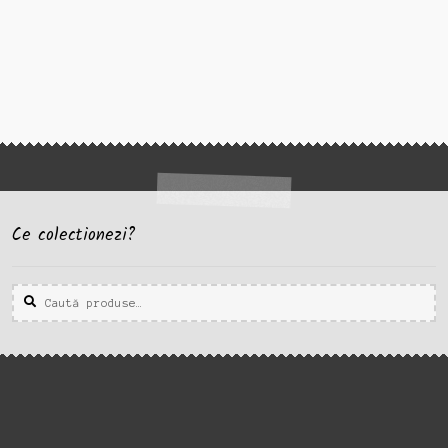
Ce colectionezi?
Caută
Caută
după: