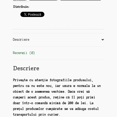
19
Distribuie:
martie,
1977,
marele
cutremur
din
4
Descriere
martie
Recenzii (0)
Descriere
Privește cu atenție fotografiile produsului,
pentru ca nu este nou, iar uzura e normala la un
obiect de o asemenea vechime. Daca vrei să
cumperi acest produs, reține că îl poți primi
doar într-o comandă minimă de 200 de lei. La
prețul produselor cumpărate se va adăuga costul
transportului prin curier.