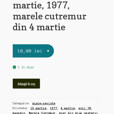
martie, 1977,
marele cutremur
din 4 martie
10,00
lei
1 în stoc
Cantitate
Adaugă în coș
Magazin,
ziar
din
Categorie:
ziare-reviste
ziua
Etichete:
19 martie
,
1977
,
4 martie
,
anii 70
,
nasterii,
magazin
,
Marele Cutremur
,
ziar din ziua nasterii