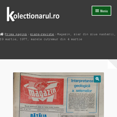
Sari
Sari
Meniu
la
la
navigare
conținut
Acasa
Prima pagină
ziare-reviste
Magazin, ziar din ziua nasterii,
Extinde
19 martie, 1977, marele cutremur din 4 martie
Magazin
meniul
copil
Capsula Timpului
Blog
Contact