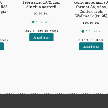
6,
februarie, 1972, ziar
comuniste, anii 70
 RSS
din ziua nasterii
format A4, Adas,
gia),
Confex, Iseh,
10,00
lei
Wollmark (zz195)
1 în stoc
120,00
lei
Only 1 left in stock
c
6 în stoc
Adaugă în coș
 stock
6 left in stock
Adaugă în coș