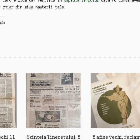
: când e ziua ta? Verifică în
Capsula Timpului
dacă nu cumva ave
r chiar din ziua nașterii tale.
ză:
echi 11
Scinteia Tineretului, 8
8 afise vechi, recla