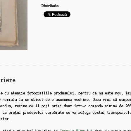
1976
Distribuie:
riere
te cu atenție fotografiile produsului, pentru ca nu este nou, ia
e normala la un obiect de o asemenea vechime. Daca vrei să cumpe
produs, reține că îl poți primi doar într-o comandă minimă de 20
. La prețul produselor cumpărate se va adăuga costul transportul
urier.