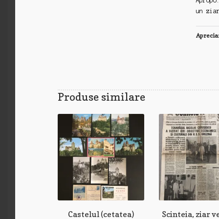
Apropo
un zia
Aprecia
Produse similare
Castelul (cetatea)
Scinteia, ziar v