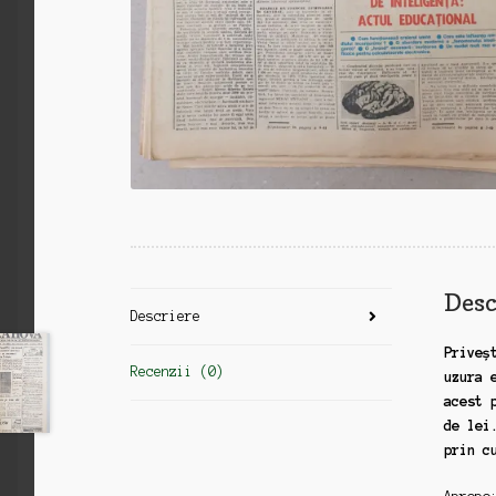
Desc
Descriere
Priveș
Recenzii (0)
uzura 
acest 
de lei
prin c