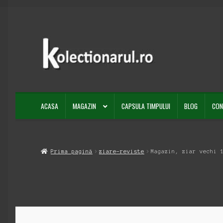
Sari
Sari
la
la
navigare
conținut
ACASA
MAGAZIN
CAPSULA TIMPULUI
BLOG
CON
Prima pagină
ziare-reviste
Magazin, ziar vechi 