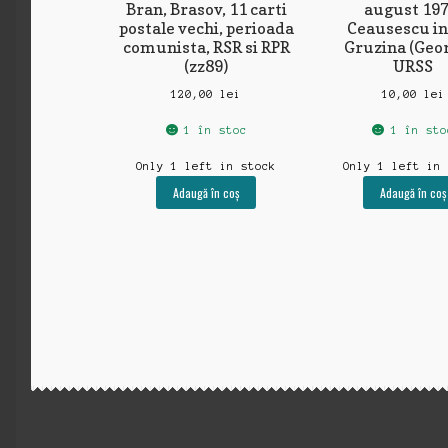
Bran, Brasov, 11 carti
august 197
postale vechi, perioada
Ceausescu in
comunista, RSR si RPR
Gruzina (Geor
(zz89)
URSS
120,00
lei
10,00
lei
1 în stoc
1 în sto
Only 1 left in stock
Only 1 left in
Adaugă în coș
Adaugă în coș