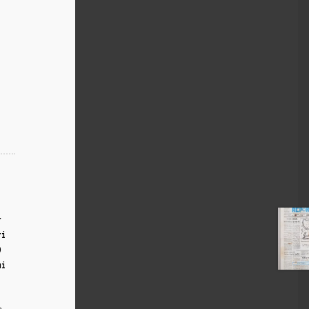
r
ri
0
ui