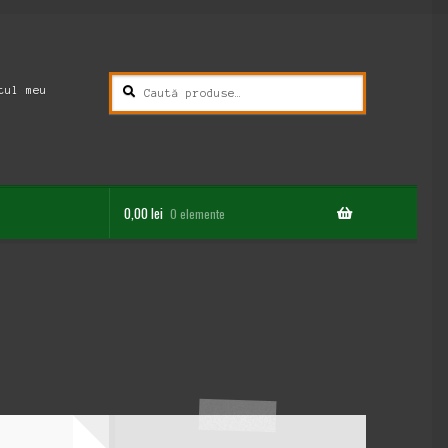
Caută
Caută
tul meu
după:
0,00
lei
0 elemente