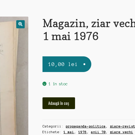
Magazin, ziar vec
1 mai 1976
10,00
lei
1 în stoc
Cantitate
Adaugă în coș
Magazin,
ziar
vechi
Categorii:
propaganda-politica
,
ziare-revis
1
Etichete:
1 mai
,
1976
,
anii 70
,
ziare vechi
mai