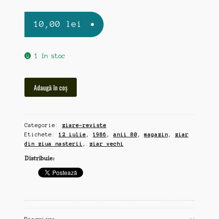
10,00
lei
1 în stoc
Cantitate
Adaugă în coș
Magazin,
ziar
vechi
Categorie:
ziare-reviste
12
Etichete:
12 iulie
,
1986
,
anii 80
,
magazin
,
ziar
iulie
din ziua nasterii
,
ziar vechi
1986
Distribuie: