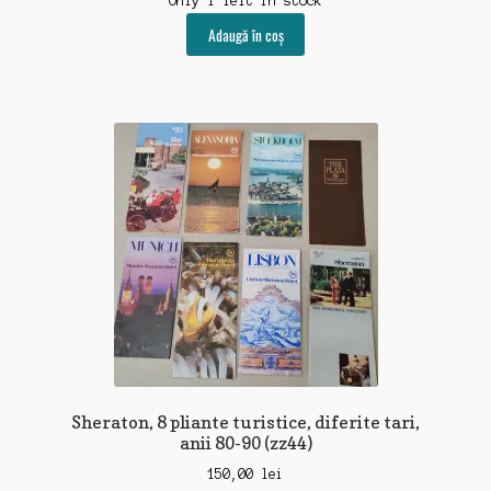
Only 1 left in stock
Adaugă în coș
Sheraton, 8 pliante turistice, diferite tari,
anii 80-90 (zz44)
150,00
lei