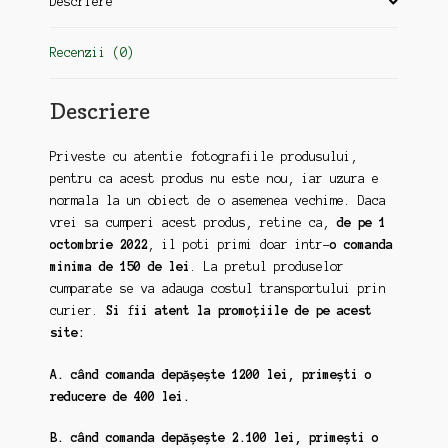
Descriere
Recenzii (0)
Descriere
Priveste cu atentie fotografiile produsului,
pentru ca acest produs nu este nou, iar uzura e
normala la un obiect de o asemenea vechime. Daca
vrei sa cumperi acest produs, retine ca,
de pe 1
octombrie 2022
, il poti primi doar intr-
o comanda
minima de 150 de lei
. La pretul produselor
cumparate se va adauga costul transportului prin
curier.
Si
f
ii atent la promoțiile de pe acest
site:
A. când comanda depășește 1200 lei,
primești o
reducere de 400 lei.
B. când comanda depășește 2.100 lei,
primești o