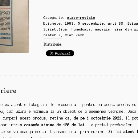
ziar
vechi
Categorie:
ziare-reviste
5
Etichete:
1987
,
5 septembrie
,
anii 80
,
Brig
septembrie
Stiintifica
,
hunedoara
,
magazin
,
ziar din z
1987,
nasterii
,
ziar vechi
Brigada
Distribuie:
Stiintifica
la
Hunedoara
riere
te cu atentie fotografiile produsului, pentru ca acest produs nu
ou, iar uzura e normala la un obiect de o asemenea vechime. Daca
a cumperi acest produs, retine ca,
de pe 1 octombrie 2022
, il po
doar intr-
o comanda minima de 150 de lei
. La pretul produselor
ate se va adauga costul transportului prin curier.
Si
f
ii atent 