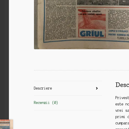
Desc
Descriere
Prives
Recenzii (0)
este n
vrei s
primi 
cumpar