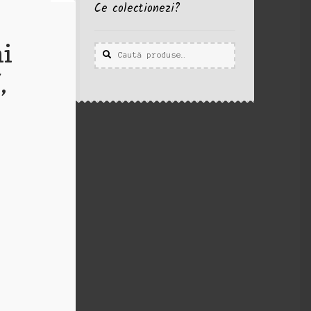
Ce colectionezi?
hi
Caută
Caută
după:
,