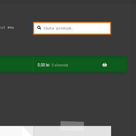
Caută
Caută
tul meu
după:
0,00
lei
0 elemente