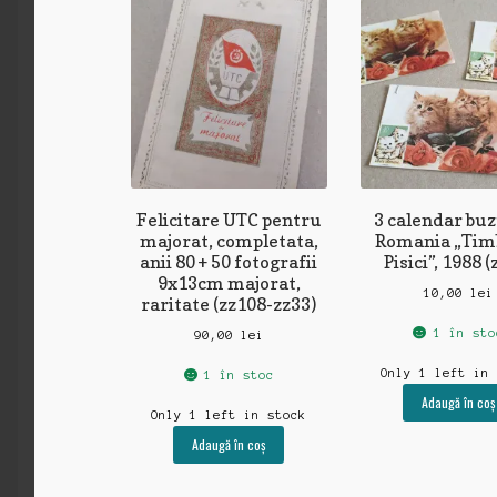
Felicitare UTC pentru
3 calendar bu
majorat, completata,
Romania „Timb
anii 80 + 50 fotografii
Pisici”, 1988 (
9x13cm majorat,
10,00
lei
raritate (zz108-zz33)
1 în sto
90,00
lei
Only 1 left in
1 în stoc
Adaugă în coș
Only 1 left in stock
Adaugă în coș