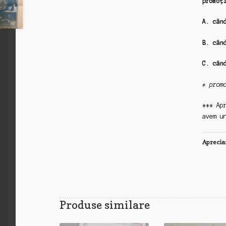
promoț
A. cân
B. cân
C. cân
* prom
*** Ap
avem u
Aprecia
Produse similare