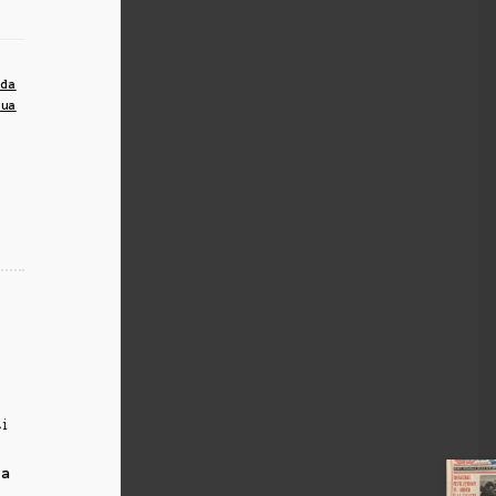
ada
iua
ti
la