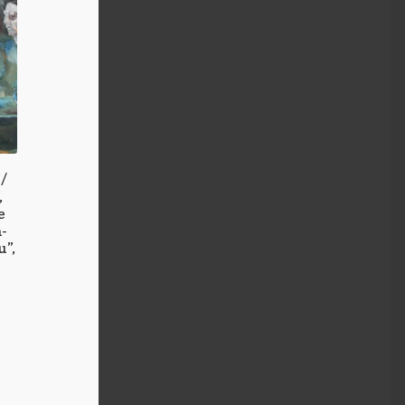
/
,
e
a-
u”,
k