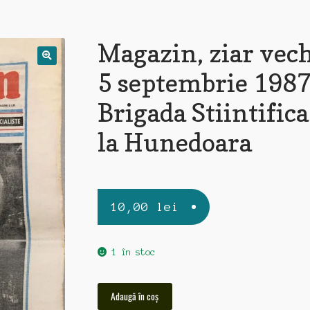
Magazin, ziar vec
5 septembrie 1987
Brigada Stiintifica
la Hunedoara
10,00
lei
1 în stoc
Cantitate
Adaugă în coș
Magazin,