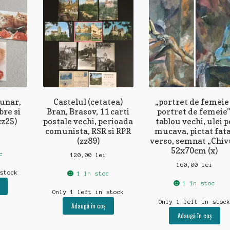
zunar,
Castelul (cetatea)
„portret de femeie 
re si
Bran, Brasov, 11 carti
portret de femeie”
zz25)
postale vechi, perioada
tablou vechi, ulei p
comunista, RSR si RPR
mucava, pictat fat
(zz89)
verso, semnat „Chiv
52x70cm (x)
c
120,00
lei
160,00
lei
 stock
1 în stoc
1 în stoc
Only 1 left in stock
Only 1 left in stoc
Adaugă în coș
Adaugă în coș