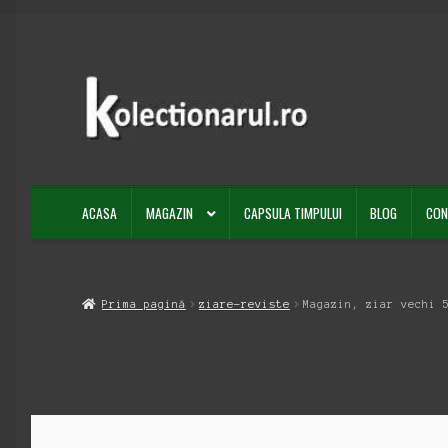
Sari
Sari
la
la
navigare
conținut
ACASA
MAGAZIN
CAPSULA TIMPULUI
BLOG
CON
Prima pagină
ziare-reviste
Magazin, ziar vechi 