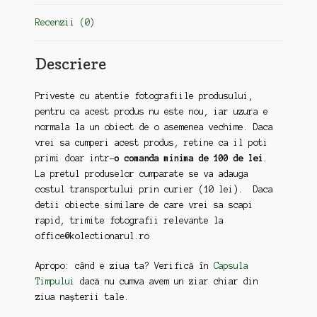
Recenzii (0)
Descriere
Priveste cu atentie fotografiile produsului,
pentru ca acest produs nu este nou, iar uzura e
normala la un obiect de o asemenea vechime. Daca
vrei sa cumperi acest produs, retine ca il poti
primi doar intr-
o comanda minima de 100 de lei
.
La pretul produselor cumparate se va adauga
costul transportului prin curier (10 lei). Daca
detii obiecte similare de care vrei sa scapi
rapid, trimite fotografii relevante la
office@kolectionarul.ro
Apropo: când e ziua ta? Verifică în
Capsula
Timpului
dacă nu cumva avem un ziar chiar din
ziua nașterii tale.