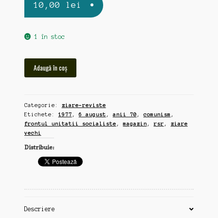
10,00
lei
1 în stoc
Cantitate
Adaugă în coș
Magazin,
ziar
vechi
Categorie:
ziare-reviste
editat
Etichete:
1977
,
6 august
,
anii 70
,
comunism
,
de
frontul unitatii socialiste
,
magazin
,
rsr
,
ziare
Frontul
vechi
Unității
Distribuie:
Socialiste,
6
august
1977
Descriere