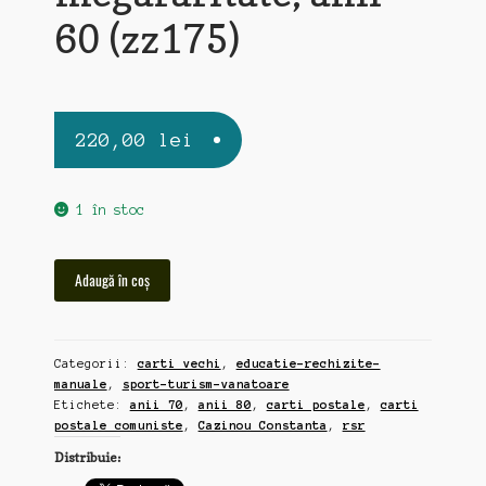
60 (zz175)
220,00
lei
1 în stoc
Cantitate
Adaugă în coș
Manual
de
Baschet,
Categorii:
carti vechi
,
educatie-rechizite-
megararitate,
manuale
,
sport-turism-vanatoare
anii
Etichete:
anii 70
,
anii 80
,
carti postale
,
carti
60
postale comuniste
,
Cazinou Constanta
,
rsr
(zz175)
Distribuie: