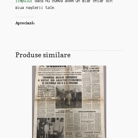
Timpului
dacă nu cumva avem un ziar chiar din
ziua nașterii tale.
Apreciază:
Produse similare