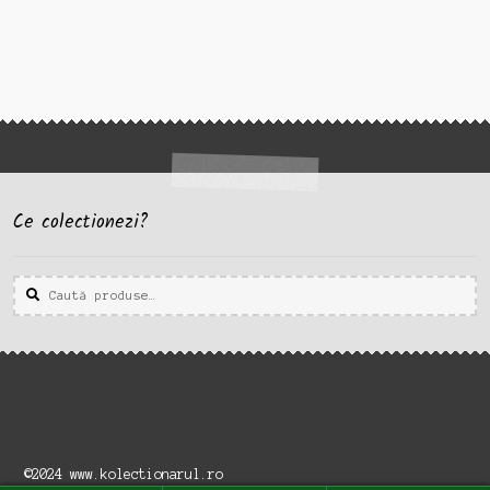
Ce colectionezi?
Caută
Caută
după:
©2024 www.kolectionarul.ro