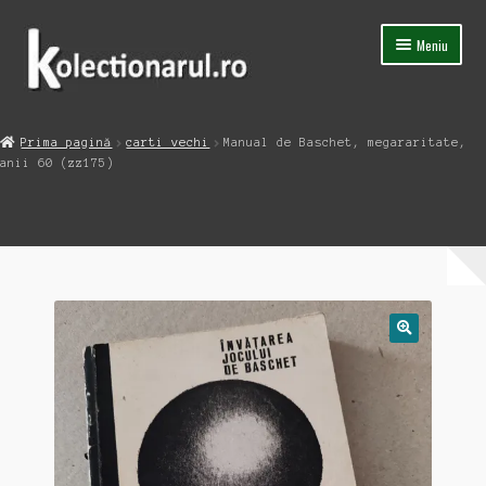
Sari
Sari
Meniu
la
la
navigare
conținut
Acasa
Prima pagină
carti vechi
Manual de Baschet, megararitate,
Extinde
anii 60 (zz175)
Magazin
meniul
copil
Capsula Timpului
Blog
Contact