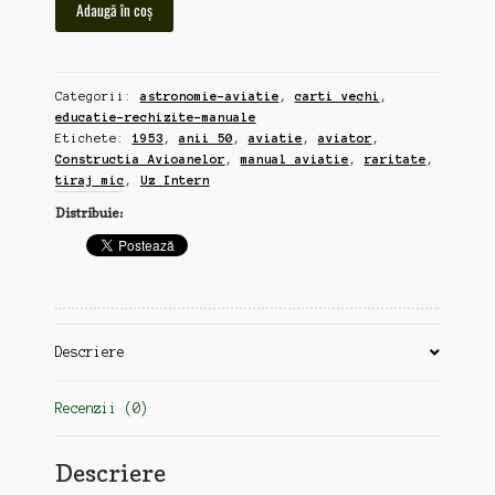
Adaugă în coș
Manual
de
Constructia
Categorii:
astronomie-aviatie
,
carti vechi
,
Avioanelor,
educatie-rechizite-manuale
1953,
Etichete:
1953
,
anii 50
,
aviatie
,
aviator
,
tiraj
Constructia Avioanelor
,
manual aviatie
,
raritate
,
mic,
tiraj mic
,
Uz Intern
uz
Distribuie:
intern,
raritate
(zz33)
Descriere
Recenzii (0)
Descriere