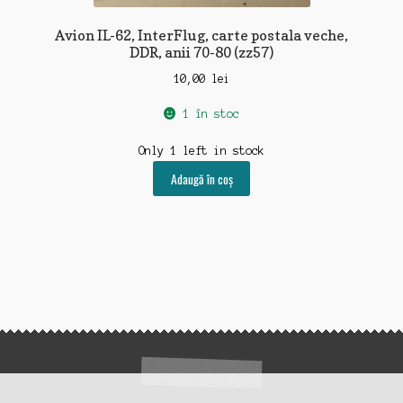
Avion IL-62, InterFlug, carte postala veche,
DDR, anii 70-80 (zz57)
10,00
lei
1 în stoc
Only 1 left in stock
Adaugă în coș