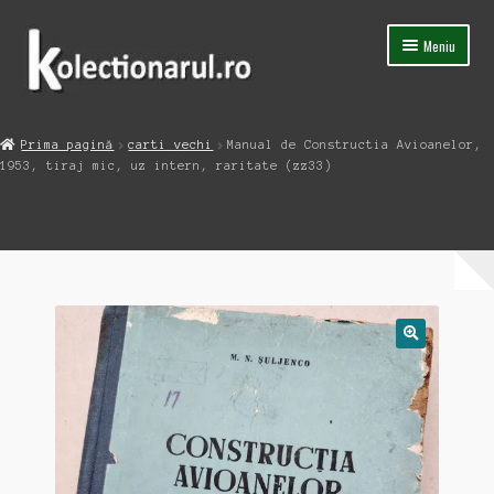
Sari
Sari
Meniu
la
la
navigare
conținut
Acasa
Prima pagină
carti vechi
Manual de Constructia Avioanelor,
Extinde
1953, tiraj mic, uz intern, raritate (zz33)
Magazin
meniul
copil
Capsula Timpului
Blog
Contact