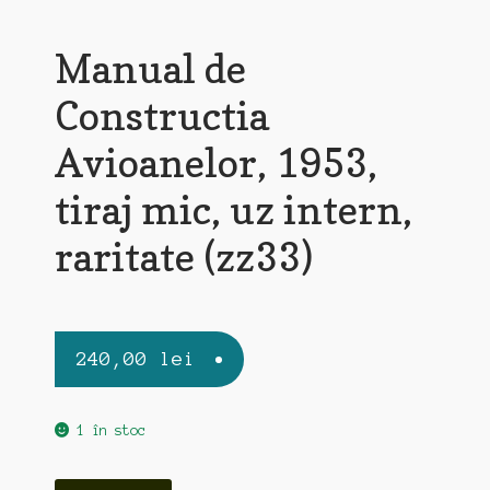
Manual de
Constructia
Avioanelor, 1953,
tiraj mic, uz intern,
raritate (zz33)
240,00
lei
1 în stoc
Cantitate