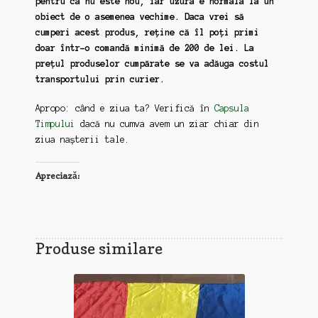
pentru ca nu este nou, iar uzura e normala la un
obiect de o asemenea vechime. Daca vrei să
cumperi acest produs, reține că îl poți primi
doar într-o comandă minimă de 200 de lei. La
prețul produselor cumpărate se va adăuga costul
transportului prin curier.
Apropo: când e ziua ta? Verifică în
Capsula
Timpului
dacă nu cumva avem un ziar chiar din
ziua nașterii tale.
Apreciază:
Produse similare