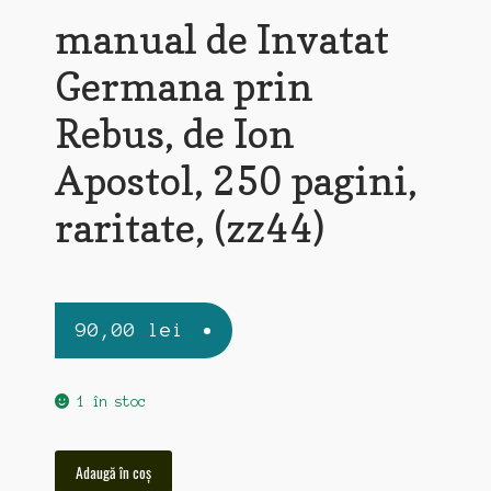
manual de Invatat
Germana prin
Rebus, de Ion
Apostol, 250 pagini,
raritate, (zz44)
90,00
lei
1 în stoc
Cantitate
Adaugă în coș
manual