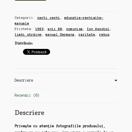
de
Invatat
Categorii:
carti vechi
,
educatie-rechizite-
Germana
manuale
prin
Etichete:
1983
,
anii 80
,
comunism
,
Ion Apostol
,
Rebus,
limbi străine
,
manual Germana
,
raritate
,
rebus
de
Distribuie:
Ion
Apostol,
250
pagini,
raritate,
(zz44)
Descriere
Recenzii (0)
Descriere
Privește cu atenție fotografiile produsului,