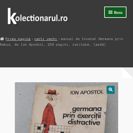
Sari
Sari
Meniu
la
la
navigare
conținut
Acasa
Prima pagină
carti vechi
manual de Invatat Germana prin
Extinde
Rebus, de Ion Apostol, 250 pagini, raritate, (zz44)
Magazin
meniul
copil
Capsula Timpului
Blog
Contact