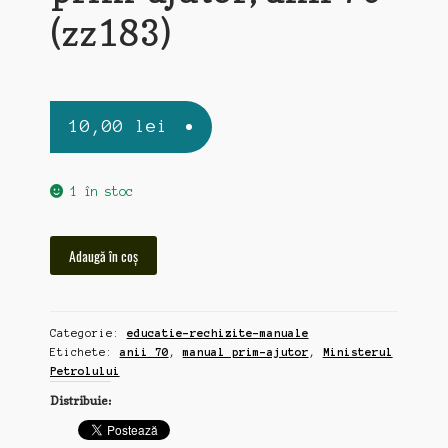
(zz183)
10,00
lei
1 în stoc
Cantitate
Adaugă în coș
Ministerul
Petrolului,
manual
Categorie:
educatie-rechizite-manuale
prim-
Etichete:
anii 70
,
manual prim-ajutor
,
Ministerul
ajutor,
Petrolului
anii
Distribuie:
70
(zz183)