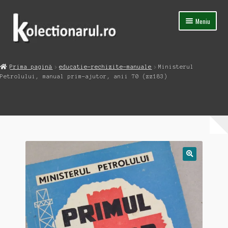
Sari
Sari
Meniu
la
la
navigare
conținut
Acasa
Prima pagină
educatie-rechizite-manuale
Ministerul
Extinde
Petrolului, manual prim-ajutor, anii 70 (zz183)
Magazin
meniul
copil
Capsula Timpului
Blog
Contact