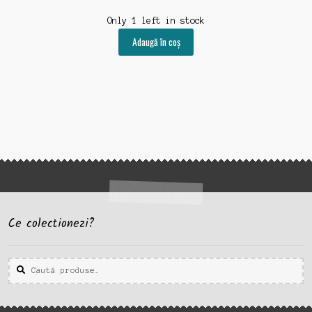
Only 1 left in stock
Adaugă în coș
Ce colectionezi?
Caută
Caută
după: