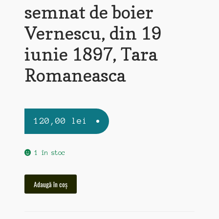
semnat de boier
Vernescu, din 19
iunie 1897, Tara
Romaneasca
120,00
lei
1 în stoc
Cantitate
Adaugă în coș
mosie
in
Vernesti,