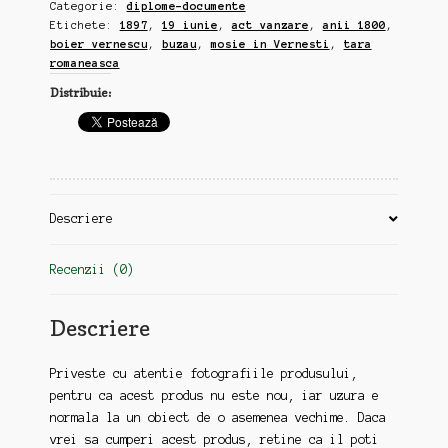
Categorie:
diplome-documente
act
Etichete:
1897
,
19 iunie
,
act vanzare
,
anii 1800
,
vanzare
boier vernescu
,
buzau
,
mosie in Vernesti
,
tara
Tribunalul
romaneasca
Buzeu,
Distribuie:
semnat
de
boier
Vernescu,
din
19
Descriere
iunie
1897,
Recenzii (0)
Tara
Romaneasca
Descriere
Priveste cu atentie fotografiile produsului,
pentru ca acest produs nu este nou, iar uzura e
normala la un obiect de o asemenea vechime. Daca
vrei sa cumperi acest produs, retine ca il poti