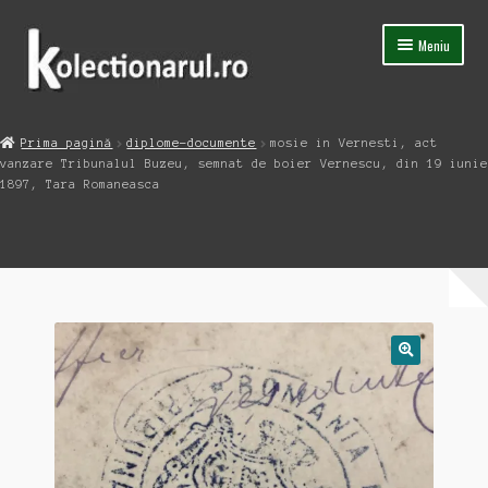
Sari
Sari
Meniu
la
la
navigare
conținut
Acasa
Prima pagină
diplome-documente
mosie in Vernesti, act
Extinde
vanzare Tribunalul Buzeu, semnat de boier Vernescu, din 19 iunie
Magazin
meniul
1897, Tara Romaneasca
copil
Capsula Timpului
Blog
Contact