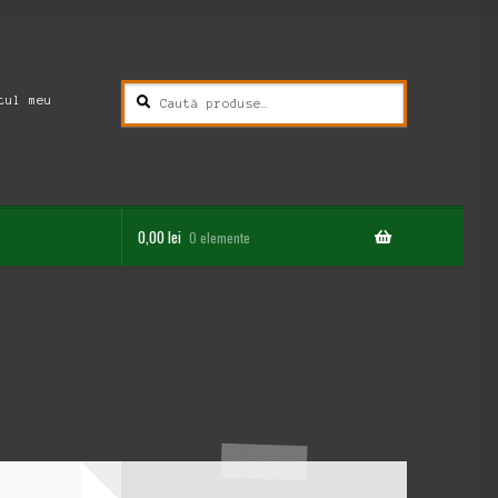
Caută
Caută
tul meu
după:
0,00
lei
0 elemente