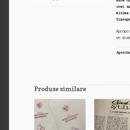
este n
vrei s
minima
transp
Apropo
un zia
Aprecia
Produse similare