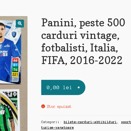
Panini, peste 500
carduri vintage,
fotbalisti, Italia,
FIFA, 2016-2022
0,00
lei
Stoc epuizat
Categorii:
bilete-carduri-abtibilduri
,
spor
turism-vanatoare