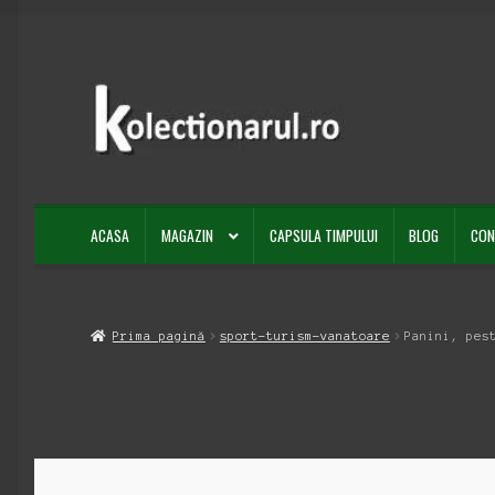
Sari
Sari
la
la
navigare
conținut
ACASA
MAGAZIN
CAPSULA TIMPULUI
BLOG
CON
Prima pagină
sport-turism-vanatoare
Panini, pes