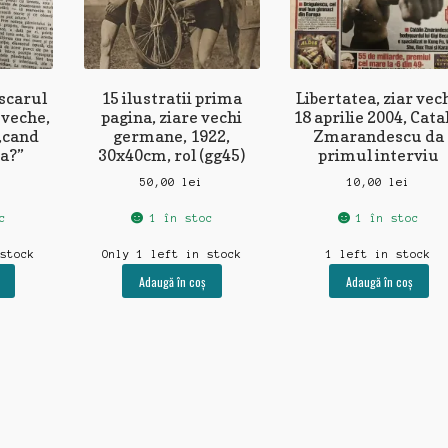
escarul
15 ilustratii prima
Libertatea, ziar vech
 veche,
pagina, ziare vechi
18 aprilie 2004, Cata
 „cand
germane, 1922,
Zmarandescu da
a?”
30x40cm, rol (gg45)
primul interviu
50,00
lei
10,00
lei
c
1 în stoc
1 în stoc
 stock
Only 1 left in stock
1 left in stock
Adaugă în coș
Adaugă în coș