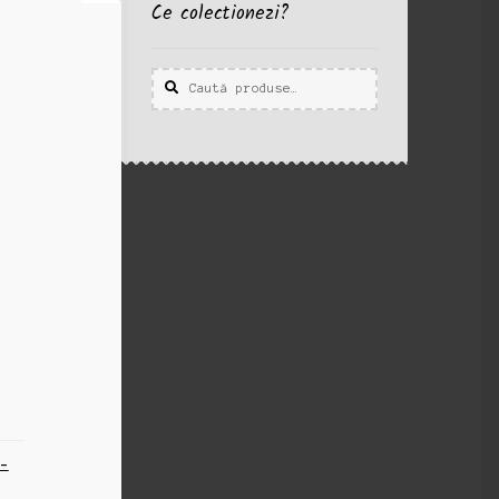
Ce colectionezi?
Caută
Caută
după:
t-