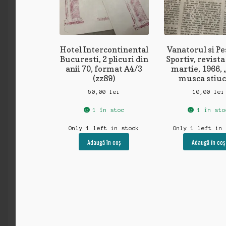
Hotel Intercontinental
Vanatorul si P
Bucuresti, 2 plicuri din
Sportiv, revista
anii 70, format A4/3
martie, 1966,
(zz89)
musca stiuc
50,00
lei
10,00
lei
1 în stoc
1 în sto
Only 1 left in stock
Only 1 left in
Adaugă în coș
Adaugă în coș