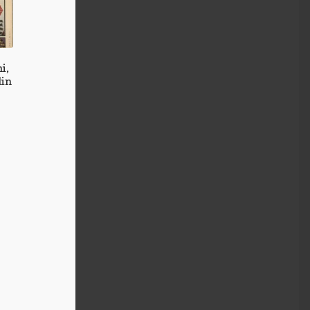
i,
lin