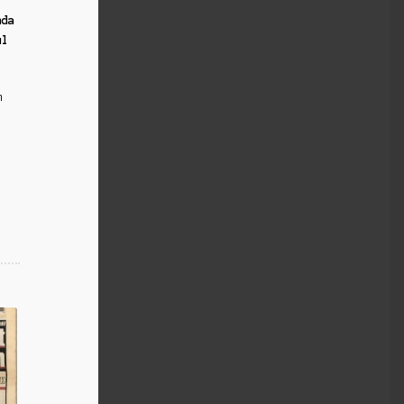
nda
ul
m