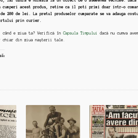
ou, iar uzura e normala la un obiect de o asemenea vechime. Daca
a cumperi acest produs, retine ca il poti primi doar intr-o coma
 de 200 de lei. La pretul produselor cumparate se va adauga cost
ortului prin curier.
: când e ziua ta? Verifică în
Capsula Timpului
dacă nu cumva ave
r chiar din ziua nașterii tale.
ză: