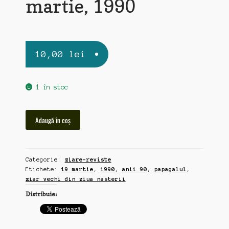
martie, 1990
10,00
lei
1 în stoc
Cantitate
Adaugă în coș
Papagalul,
ziar
vechi
Categorie:
ziare-reviste
din
Etichete:
19 martie
,
1990
,
anii 90
,
papagalul
,
ziua
ziar vechi din ziua nasterii
nasterii,
Distribuie:
19
martie,
1990