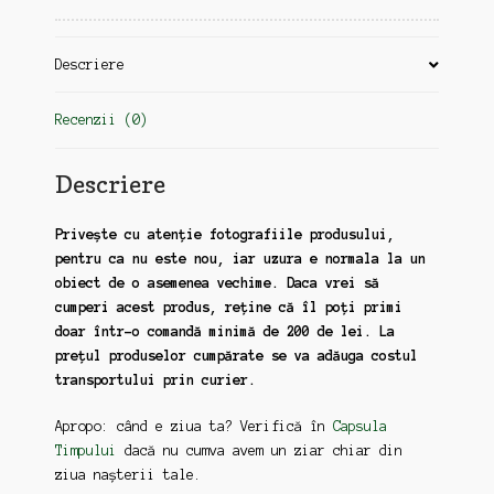
Descriere
Recenzii (0)
Descriere
Privește cu atenție fotografiile produsului,
pentru ca nu este nou, iar uzura e normala la un
obiect de o asemenea vechime. Daca vrei să
cumperi acest produs, reține că îl poți primi
doar într-o comandă minimă de 200 de lei. La
prețul produselor cumpărate se va adăuga costul
transportului prin curier.
Apropo: când e ziua ta? Verifică în
Capsula
Timpului
dacă nu cumva avem un ziar chiar din
ziua nașterii tale.