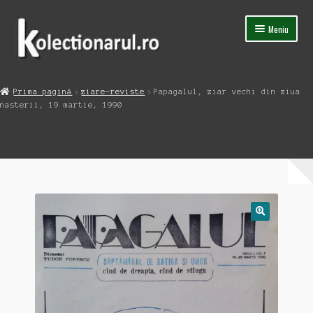
Sari
Sari
Meniu
la
la
navigare
conținut
Acasa
Prima pagină
ziare-reviste
Papagalul, ziar vechi din ziua
Extinde
nasterii, 19 martie, 1990
Magazin
meniul
copil
Capsula Timpului
Blog
Contact