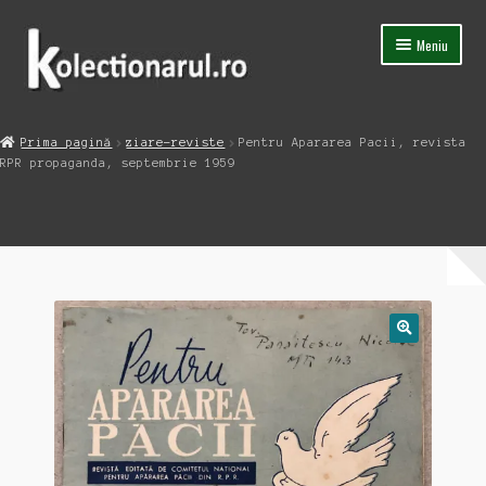
Sari
Sari
Meniu
la
la
navigare
conținut
Acasa
Prima pagină
ziare-reviste
Pentru Apararea Pacii, revista
Extinde
RPR propaganda, septembrie 1959
Magazin
meniul
copil
Capsula Timpului
Blog
Contact