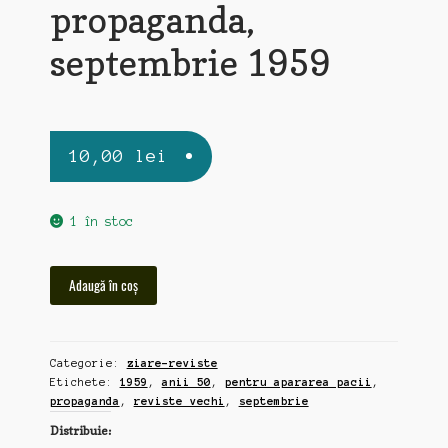
propaganda,
septembrie 1959
10,00
lei
1 în stoc
Cantitate
Adaugă în coș
Pentru
Apararea
Pacii,
Categorie:
ziare-reviste
revista
Etichete:
1959
,
anii 50
,
pentru apararea pacii
,
RPR
propaganda
,
reviste vechi
,
septembrie
propaganda,
Distribuie:
septembrie