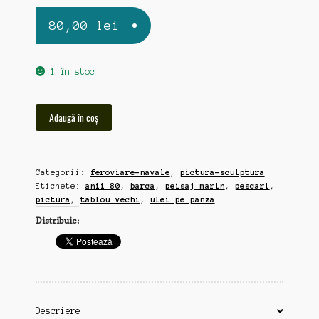
80,00
lei
1 în stoc
Cantitate
Adaugă în coș
"pescari
cu
barca
Categorii:
feroviare-navale
,
pictura-sculptura
la
Etichete:
anii 80
,
barca
,
peisaj marin
,
pescari
,
mal",
pictura
,
tablou vechi
,
ulei pe panza
tablou
Distribuie:
vechi,
pictura
ulei
pe
panza,
27x40cm,
Descriere
anii