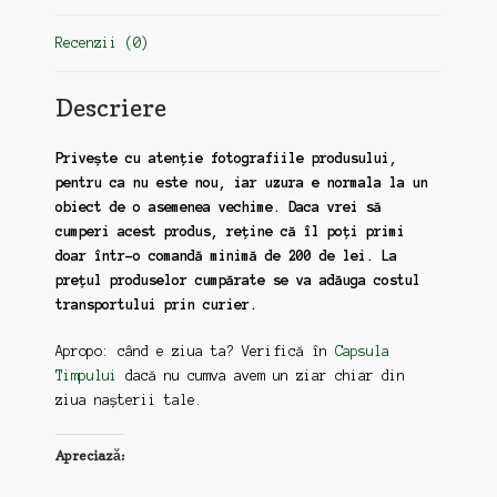
80
(tblr4)
Recenzii (0)
Descriere
Privește cu atenție fotografiile produsului,
pentru ca nu este nou, iar uzura e normala la un
obiect de o asemenea vechime. Daca vrei să
cumperi acest produs, reține că îl poți primi
doar într-o comandă minimă de 200 de lei. La
prețul produselor cumpărate se va adăuga costul
transportului prin curier.
Apropo: când e ziua ta? Verifică în
Capsula
Timpului
dacă nu cumva avem un ziar chiar din
ziua nașterii tale.
Apreciază: