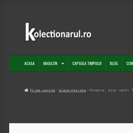
Sari
Sari
la
la
navigare
conținut
ACASA
MAGAZIN
CAPSULA TIMPULUI
BLOG
CON
Prima pagină
ziare-reviste
Phoenix, ziar vechi 