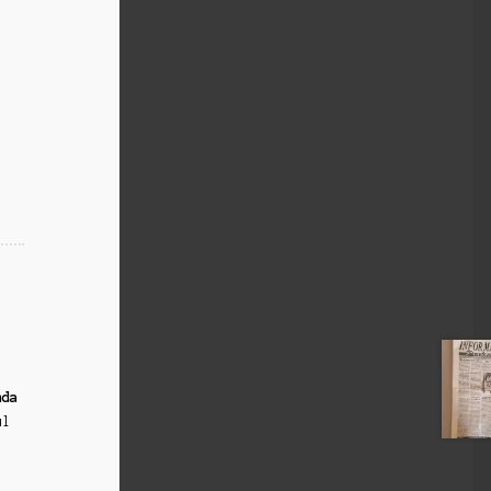
nda
ul