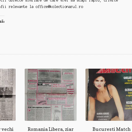
etii obiecte similare de care vrei sa scapi rapid, trimite
afii relevante la
office@kolectionarul.ro
ză:
r vechi
Romania Libera, ziar
Bucuresti Match