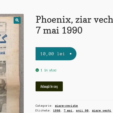
Phoenix, ziar vech
7 mai 1990
10,00
lei
1 în stoc
Cantitate
Adaugă în coș
Phoenix,
ziar
vechi
Categorie:
ziare-reviste
7
Etichete:
1990
,
7 mai
,
anii 90
,
ziare vechi
mai