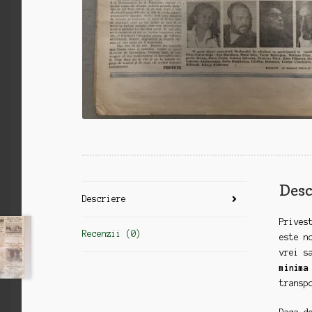
Desc
Descriere
Prives
Recenzii (0)
este n
vrei s
minima
transp