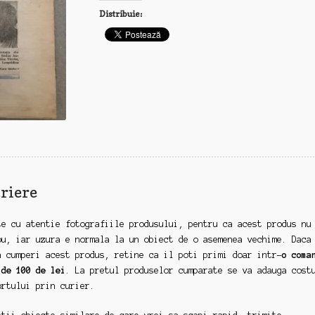
1990
Distribuie:
riere
te cu atentie fotografiile produsului, pentru ca acest produs nu
ou, iar uzura e normala la un obiect de o asemenea vechime. Daca
a cumperi acest produs, retine ca il poti primi doar intr-
o coma
 de 100 de lei
. La pretul produselor cumparate se va adauga cost
ortului prin curier.