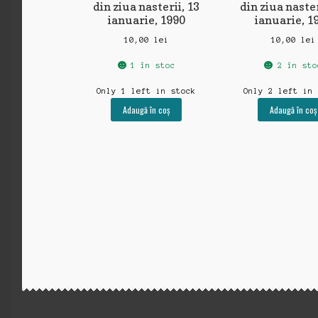
din ziua nasterii, 13
din ziua naster
ianuarie, 1990
ianuarie, 1
10,00
lei
10,00
lei
1 în stoc
2 în sto
Only 1 left in stock
Only 2 left in
Adaugă în coș
Adaugă în coș