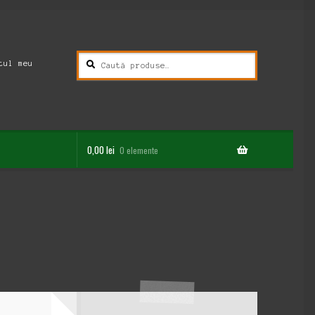
Caută
Caută
tul meu
după:
0,00
lei
0 elemente