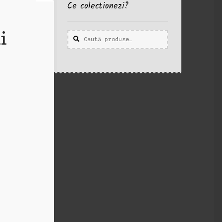
Ce colectionezi?
i
Caută
Caută
după: