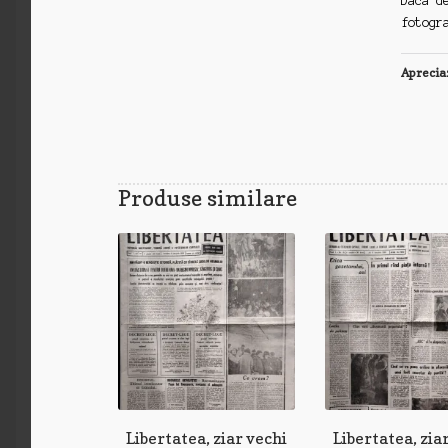
Daca d
fotogr
Aprecia
Produse similare
Libertatea, ziar vechi
Libertatea, zia