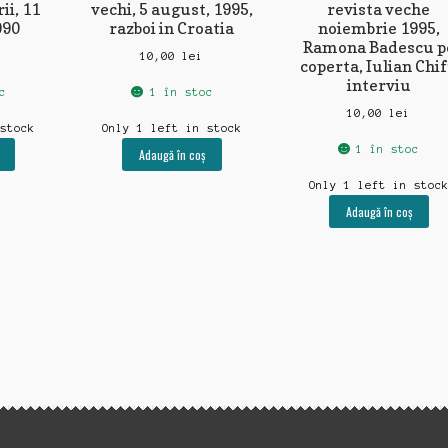
ii, 11
vechi, 5 august, 1995,
revista veche
990
razboi in Croatia
noiembrie 1995,
Ramona Badescu p
10,00
lei
coperta, Iulian Chi
interviu
c
1 în stoc
10,00
lei
 stock
Only 1 left in stock
1 în stoc
Adaugă în coș
Only 1 left in stoc
Adaugă în coș