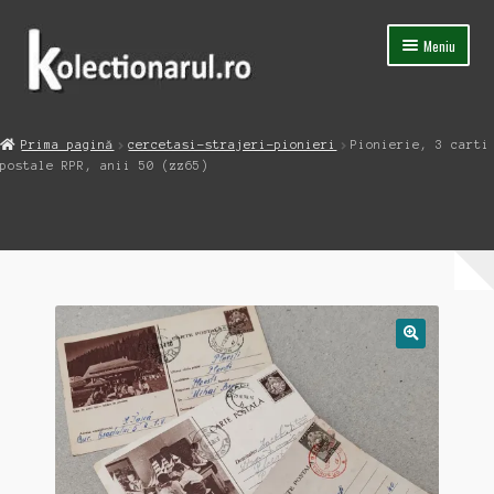
Sari
Sari
Meniu
la
la
navigare
conținut
Acasa
Prima pagină
cercetasi-strajeri-pionieri
Pionierie, 3 carti
Extinde
postale RPR, anii 50 (zz65)
Magazin
meniul
copil
Capsula Timpului
Blog
Contact