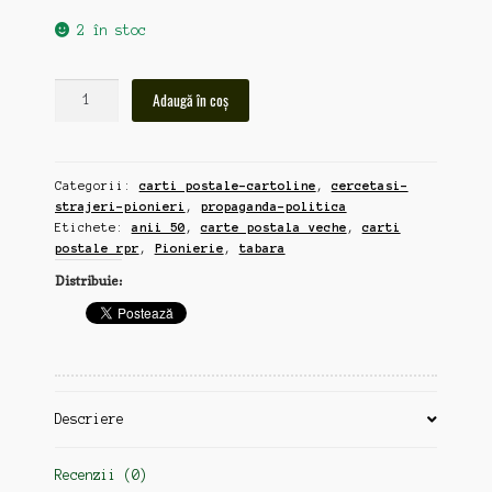
2 în stoc
Cantitate
Adaugă în coș
Pionierie,
3
carti
Categorii:
carti postale-cartoline
,
cercetasi-
postale
strajeri-pionieri
,
propaganda-politica
RPR,
Etichete:
anii 50
,
carte postala veche
,
carti
anii
postale rpr
,
Pionierie
,
tabara
50
Distribuie:
(zz65)
Descriere
Recenzii (0)