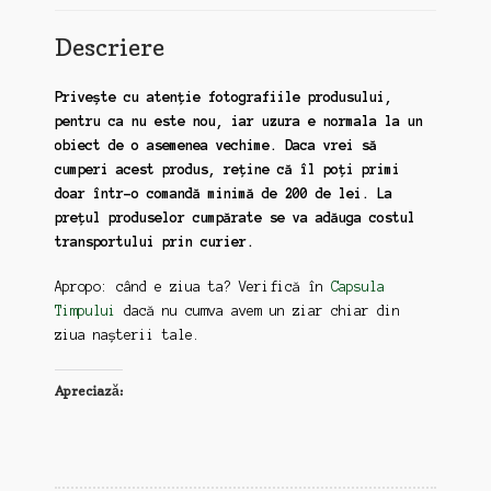
Descriere
Privește cu atenție fotografiile produsului,
pentru ca nu este nou, iar uzura e normala la un
obiect de o asemenea vechime. Daca vrei să
cumperi acest produs, reține că îl poți primi
doar într-o comandă minimă de 200 de lei. La
prețul produselor cumpărate se va adăuga costul
transportului prin curier.
Apropo: când e ziua ta? Verifică în
Capsula
Timpului
dacă nu cumva avem un ziar chiar din
ziua nașterii tale.
Apreciază: