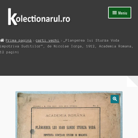
Sari
Sari
Meniu
la
la
navigare
conținut
Acasa
Prima pagină
carti vechi
„Plangerea lui Sturza Voda
Extinde
impotriva Suditilor”, de Nicolae Iorga, 1912, Academia Romana,
Magazin
meniul
12 pagini
copil
Capsula Timpului
Blog
Contact