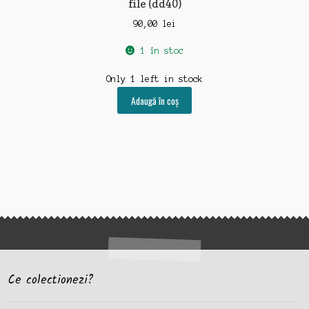
file (dd40)
90,00
lei
1 în stoc
Only 1 left in stock
Adaugă în coș
Ce colectionezi?