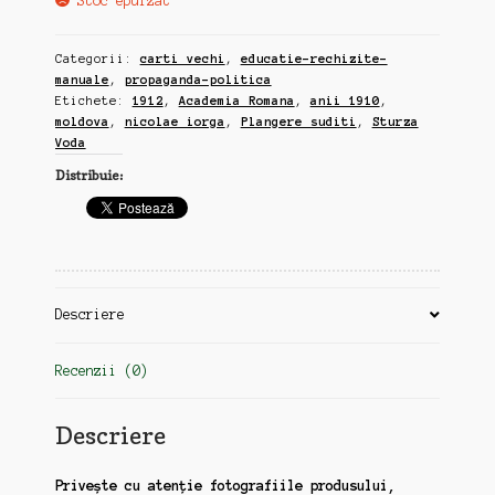
Stoc epuizat
Categorii:
carti vechi
,
educatie-rechizite-
manuale
,
propaganda-politica
Etichete:
1912
,
Academia Romana
,
anii 1910
,
moldova
,
nicolae iorga
,
Plangere suditi
,
Sturza
Voda
Distribuie:
Descriere
Recenzii (0)
Descriere
Privește cu atenție fotografiile produsului,