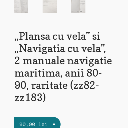
„Plansa cu vela” si
„Navigatia cu vela”,
2 manuale navigatie
maritima, anii 80-
90, raritate (zz82-
zz183)
80,00
lei