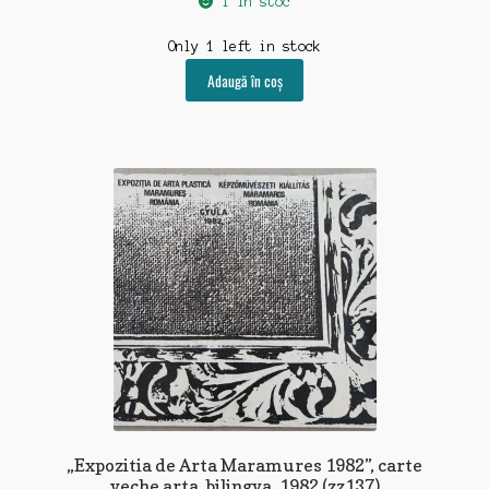
1 în stoc
Only 1 left in stock
Adaugă în coș
„Expozitia de Arta Maramures 1982”, carte
veche arta, bilingva, 1982 (zz137)