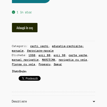
1 în stoc
Cantitate
Adaugă în coș
"Plansa
cu
vela"
Categorii:
carti vechi
,
educatie-rechizite-
si
manuale
,
feroviare-navale
"Navigatia
Etichete:
1990
,
anii 80
,
anii 90
,
carte veche
,
cu
manual navigatie
,
MARITIMA
,
navigatia cu vela
,
vela",
Plansa cu vela
,
Popescu
,
Samur
2
Distribuie:
manuale
navigatie
maritima,
anii
80-
90,
Descriere
raritate