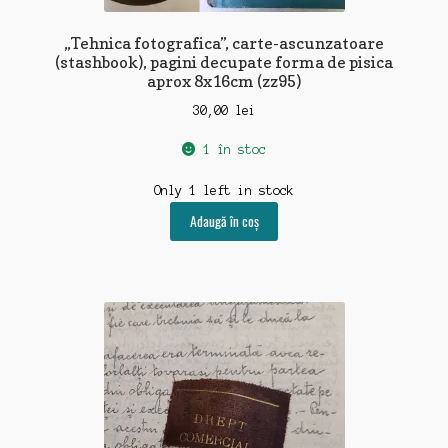
„Tehnica fotografica”, carte-ascunzatoare
(stashbook), pagini decupate forma de pisica
aprox 8x16cm (zz95)
30,00
lei
1 în stoc
Only 1 left in stock
Adaugă în coș