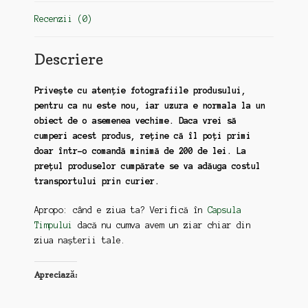
(zz82-
Recenzii (0)
zz183)
Descriere
Privește cu atenție fotografiile produsului,
pentru ca nu este nou, iar uzura e normala la un
obiect de o asemenea vechime. Daca vrei să
cumperi acest produs, reține că îl poți primi
doar într-o comandă minimă de 200 de lei. La
prețul produselor cumpărate se va adăuga costul
transportului prin curier.
Apropo: când e ziua ta? Verifică în
Capsula
Timpului
dacă nu cumva avem un ziar chiar din
ziua nașterii tale.
Apreciază: