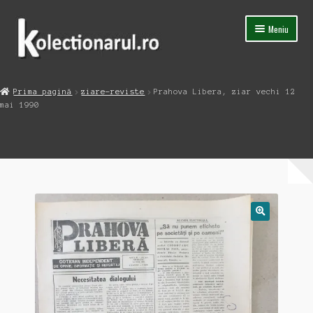
Sari
Sari
Meniu
la
la
navigare
conținut
Acasa
Prima pagină
ziare-reviste
Prahova Libera, ziar vechi 12
Extinde
mai 1990
Magazin
meniul
copil
Capsula Timpului
Blog
Contact