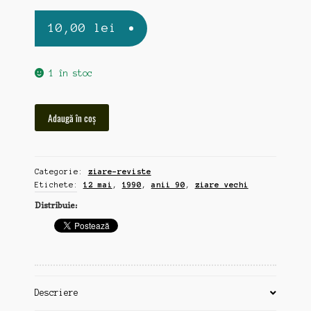
10,00
lei
1 în stoc
Cantitate
Adaugă în coș
Prahova
Libera,
ziar
Categorie:
ziare-reviste
vechi
Etichete:
12 mai
,
1990
,
anii 90
,
ziare vechi
12
mai
Distribuie:
1990
Descriere