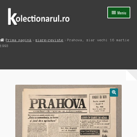
Sari
Sari
Meniu
la
la
navigare
conținut
Acasa
Prima pagină
ziare-reviste
Prahova, ziar vechi 16 martie
Extinde
1993
Magazin
meniul
copil
Capsula Timpului
Blog
Contact