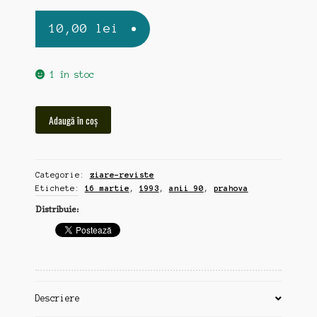
10,00
lei
1 în stoc
Cantitate
Adaugă în coș
Prahova,
ziar
vechi
Categorie:
ziare-reviste
16
Etichete:
16 martie
,
1993
,
anii 90
,
prahova
martie
1993
Distribuie:
Descriere