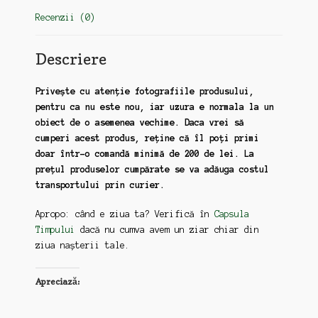
Recenzii (0)
Descriere
Privește cu atenție fotografiile produsului,
pentru ca nu este nou, iar uzura e normala la un
obiect de o asemenea vechime. Daca vrei să
cumperi acest produs, reține că îl poți primi
doar într-o comandă minimă de 200 de lei. La
prețul produselor cumpărate se va adăuga costul
transportului prin curier.
Apropo: când e ziua ta? Verifică în
Capsula
Timpului
dacă nu cumva avem un ziar chiar din
ziua nașterii tale.
Apreciază: