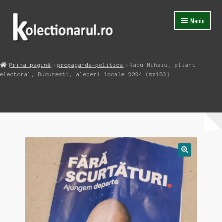
Sari
Sari
Meniu
la
la
navigare
conținut
Acasa
Prima pagină
propaganda-politica
Radu Mihaiu, pliant
Extinde
electoral, Bucuresti, alegeri locale 2024 (zz183)
Magazin
meniul
copil
Capsula Timpului
Blog
Contact