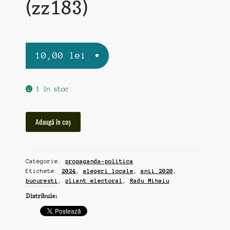
(zz183)
10,00
lei
1 în stoc
Cantitate
Adaugă în coș
Radu
Mihaiu,
pliant
Categorie:
propaganda-politica
electoral,
Etichete:
2024
,
alegeri locale
,
anii 2020
,
Bucuresti,
bucuresti
,
pliant electoral
,
Radu Mihaiu
alegeri
Distribuie:
locale
2024
(zz183)