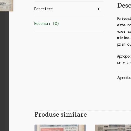
Desc
Descriere
Prives
Recenzii (0)
este n
vrei s
minima
prin c
Apropo
un zia
Aprecia
Produse similare