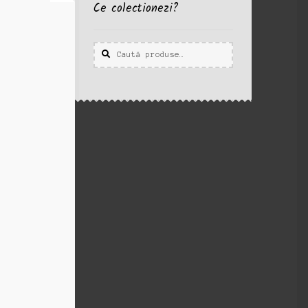
Ce colectionezi?
Caută
Caută
după: