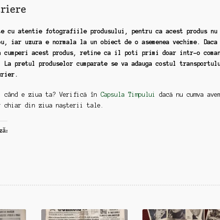
SUA
riere
James
Carter
te cu atentie fotografiile produsului, pentru ca acest produs nu
ou, iar uzura e normala la un obiect de o asemenea vechime. Daca
a cumperi acest produs, retine ca il poti primi doar intr-o coma
. La pretul produselor cumparate se va adauga costul transportul
urier.
: când e ziua ta? Verifică în
Capsula Timpului
dacă nu cumva ave
r chiar din ziua nașterii tale.
ză: