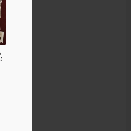
i
4)
k