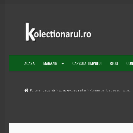
Sari
Sari
la
la
navigare
conținut
ACASA
MAGAZIN
CAPSULA TIMPULUI
BLOG
CON
Prima pagină
ziare-reviste
Romania Libera, ziar