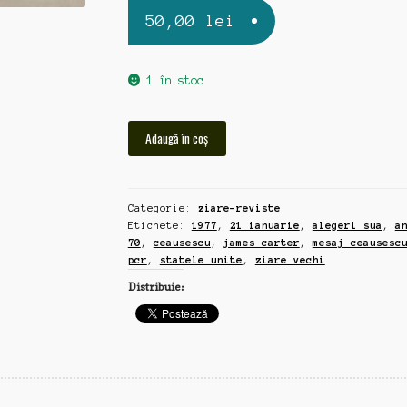
50,00
lei
1 în stoc
Cantitate
Adaugă în coș
Romania
Libera,
ziar
Categorie:
ziare-reviste
vechi
Etichete:
1977
,
21 ianuarie
,
alegeri sua
,
a
21
70
,
ceausescu
,
james carter
,
mesaj ceausesc
ianuarie
pcr
,
statele unite
,
ziare vechi
1977,
Distribuie:
mesajul
lui
Ceausescu
la
alegerea
presedintelui