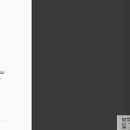
nii
u
,