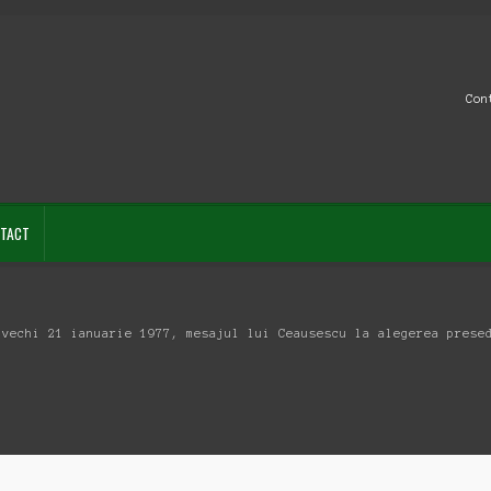
Con
TACT
 vechi 21 ianuarie 1977, mesajul lui Ceausescu la alegerea prese