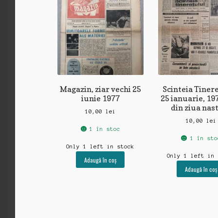
Magazin, ziar vechi 25
Scinteia Tinere
iunie 1977
25 ianuarie, 197
din ziua nast
10,00
lei
10,00
lei
1 în stoc
1 în sto
Only 1 left in stock
Only 1 left in
Adaugă în coș
Adaugă în coș