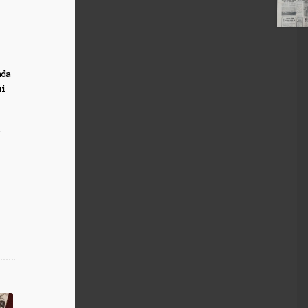
nda
ui
m