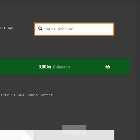
Caută
Caută
tul meu
după:
0,00
lei
0 elemente
dintelui SUA James Carter