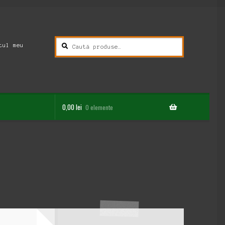
Caută
Caută
tul meu
după:
0,00
lei
0 elemente