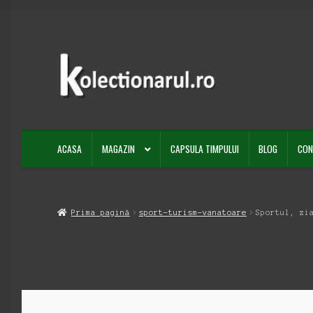
Sari
Sari
la
la
navigare
conținut
ACASA
MAGAZIN
CAPSULA TIMPULUI
BLOG
CON
Prima pagină
sport-turism-vanatoare
Sportul, zi