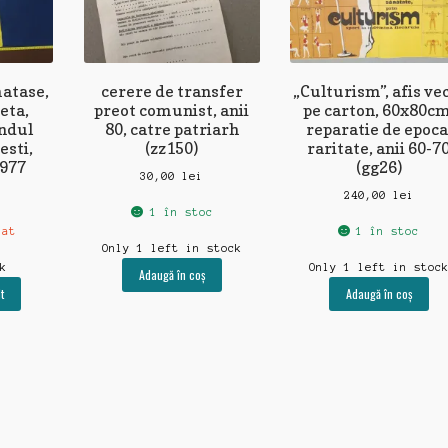
matase,
cerere de transfer
„Culturism”, afis ve
eta,
preot comunist, anii
pe carton, 60x80cm
ndul
80, catre patriarh
reparatie de epoca
esti,
(zz150)
raritate, anii 60-7
977
(gg26)
30,00
lei
240,00
lei
1 în stoc
zat
1 în stoc
Only 1 left in stock
ck
Only 1 left in stoc
Adaugă în coș
t
Adaugă în coș