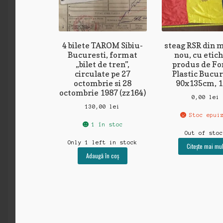
4 bilete TAROM Sibiu-
steag RSR din 
Bucuresti, format
nou, cu etich
„bilet de tren”,
produs de Fo
circulate pe 27
Plastic Bucur
octombrie si 28
90x135cm, 1
octombrie 1987 (zz164)
0,00
lei
130,00
lei
Stoc epui
1 în stoc
Out of sto
Only 1 left in stock
Citește mai mul
Adaugă în coș