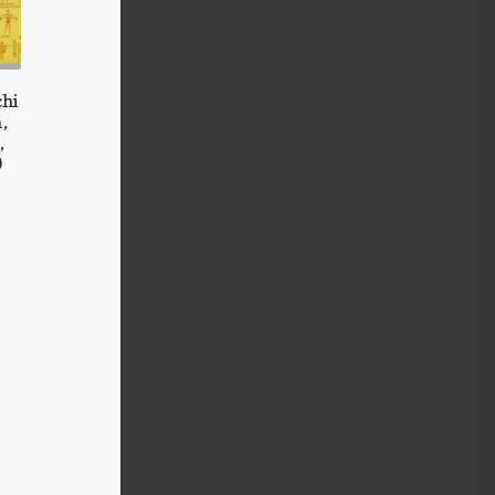
chi
,
,
0
k