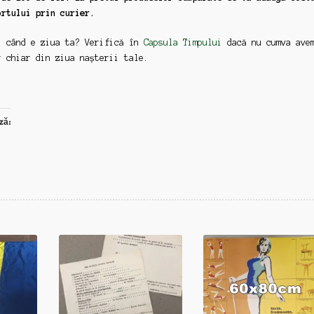
ortului prin curier.
: când e ziua ta? Verifică în
Capsula Timpului
dacă nu cumva ave
r chiar din ziua nașterii tale.
ză: