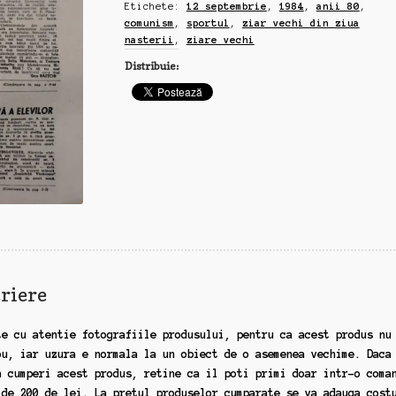
Etichete:
12 septembrie
,
1984
,
anii 80
,
comunism
,
sportul
,
ziar vechi din ziua
nasterii
,
ziare vechi
Distribuie:
riere
te cu atentie fotografiile produsului, pentru ca acest produs nu
ou, iar uzura e normala la un obiect de o asemenea vechime. Daca
a cumperi acest produs, retine ca il poti primi doar intr-o coma
 de 200 de lei. La pretul produselor cumparate se va adauga cost