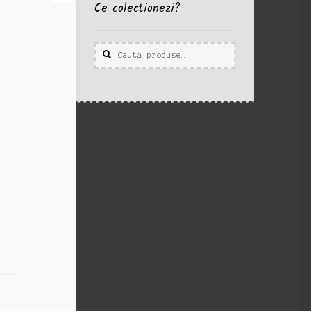
Ce colectionezi?
Caută
Caută
după: