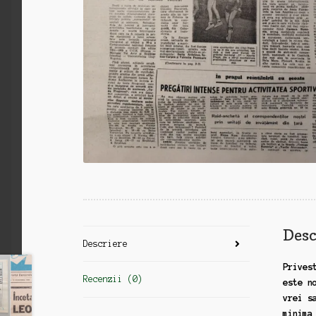
Desc
Descriere
Prives
Recenzii (0)
este n
vrei s
minima