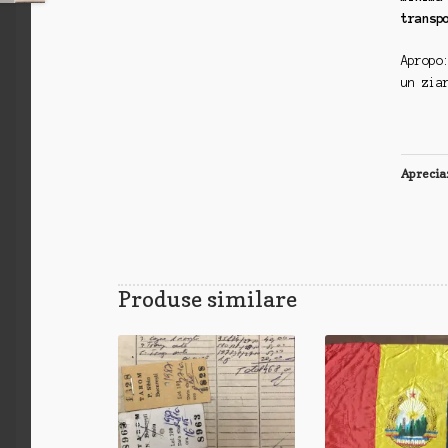
transp
Apropo
un zia
Aprecia
Produse similare