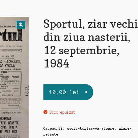
Sportul, ziar vechi
din ziua nasterii,
12 septembrie,
1984
10,00
lei
Stoc epuizat
Categorii:
sport-turism-vanatoare
,
ziare-
reviste