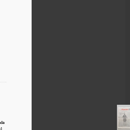
nda
ul