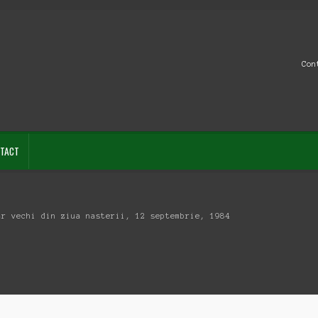
Con
TACT
ar vechi din ziua nasterii, 12 septembrie, 1984