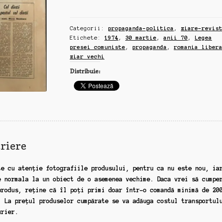
Libera,
ziar
Categorii:
propaganda-politica
,
ziare-revis
vechi,
Etichete:
1974
,
30 martie
,
anii 70
,
Legea
30
presei comuniste
,
propaganda
,
romania liber
martie,
ziar vechi
1974,
Distribuie:
Legea
presei
comuniste
riere
te cu atenție fotografiile produsului, pentru ca nu este nou, ia
e normala la un obiect de o asemenea vechime. Daca vrei să cumpe
produs, reține că îl poți primi doar într-o comandă minimă de 20
. La prețul produselor cumpărate se va adăuga costul transportul
urier.