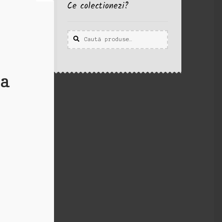
Ce colectionezi?
Caută
Caută
după:
ea