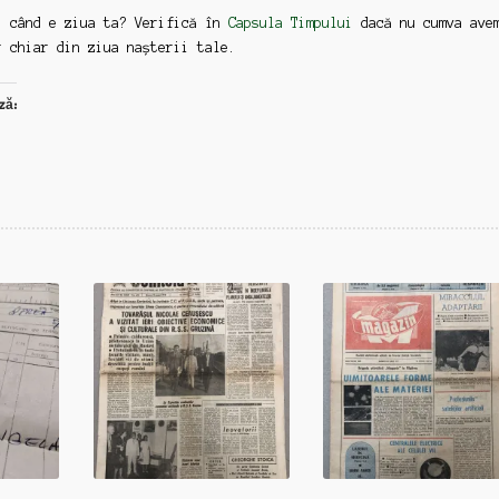
: când e ziua ta? Verifică în
Capsula Timpului
dacă nu cumva ave
r chiar din ziua nașterii tale.
ză: