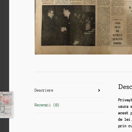
Desc
Descriere
Priveș
Recenzii (0)
uzura 
acest 
de lei
prin c