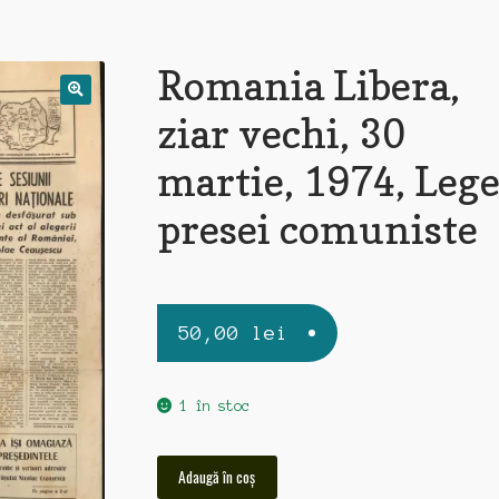
Romania Libera,
ziar vechi, 30
martie, 1974, Leg
presei comuniste
50,00
lei
1 în stoc
Cantitate
Adaugă în coș
Romania