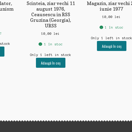
lator,
Scinteia, ziar vechi 11
Magazin, ziar vechi 
munism
august 1976,
iunie 1977
Ceausescu in RSS
10,00
lei
Gruzina (Georgia),
URSS
1 în stoc
c
10,00
lei
Only 1 left in stoc
 stock
1 în stoc
Adaugă în coș
Only 1 left in stock
Adaugă în coș