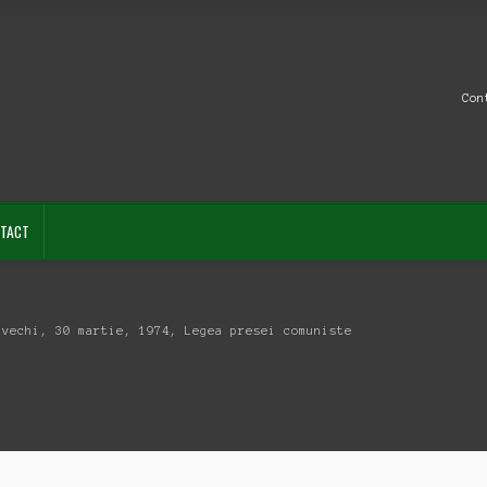
Con
TACT
 vechi, 30 martie, 1974, Legea presei comuniste