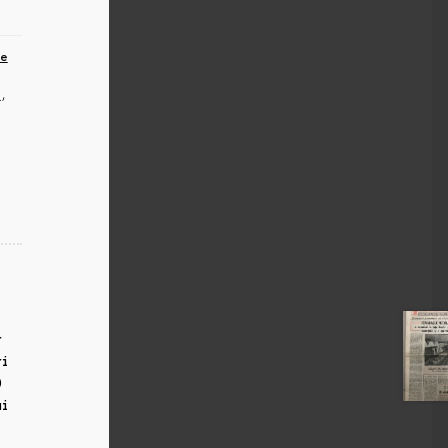
te
a
,
r
ri
0
ui