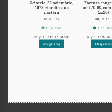
Scinteia, 22 noiembrie,
Factura conge
1973, ziar din ziua
anii 70-80, co
nasterii
(zz26)
10,00
lei
30,00
lei
1 în stoc
1 în sto
Only 1 left in stock
Only 1 left in
Adaugă în coș
Adaugă în coș