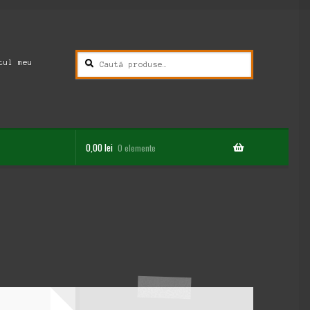
Caută
Caută
tul meu
după:
0,00
lei
0 elemente