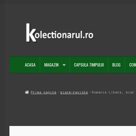
Sari
Sari
la
la
navigare
conținut
ACASA
MAGAZIN
CAPSULA TIMPULUI
BLOG
CON
Prima pagină
ziare-reviste
Romania Libera, ziar