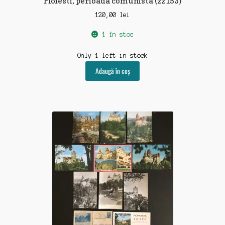
Ploiesti, perioada comunista (zz153)
120,00
lei
1 în stoc
Only 1 left in stock
Adaugă în coș