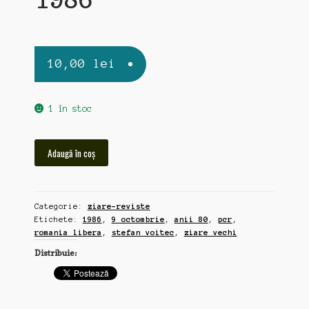
10,00
lei
1 în stoc
Cantitate
Adaugă în coș
Romania
Libera,
ziar
Categorie:
ziare-reviste
vechi
Etichete:
1986
,
9 octombrie
,
anii 80
,
pcr
,
9
romania libera
,
stefan voitec
,
ziare vechi
octombrie
Distribuie:
1986