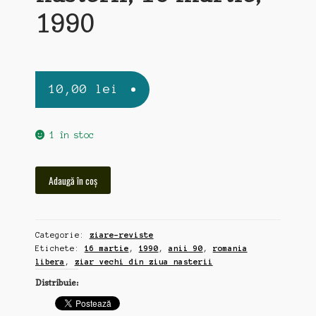
1990
10,00
lei
1 în stoc
Cantitate
Adaugă în coș
Romania
Libera,
ziar
Categorie:
ziare-reviste
vechi
Etichete:
16 martie
,
1990
,
anii 90
,
romania
din
libera
,
ziar vechi din ziua nasterii
ziua
Distribuie:
nasterii,
16
martie,