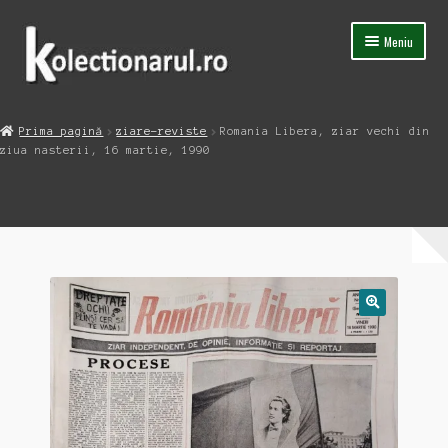
Sari
Sari
Meniu
la
la
navigare
conținut
Acasa
Prima pagină
ziare-reviste
Romania Libera, ziar vechi din
Extinde
ziua nasterii, 16 martie, 1990
Magazin
meniul
copil
Capsula Timpului
Blog
Contact