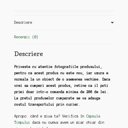
1990
Descriere
Recenzii (0)
Descriere
Priveste cu atentie fotografiile produsului,
pentru ca acest produs nu este nou, iar uzura e
normala la un obiect de o asemenea vechime. Daca
vrei sa cumperi acest produs, retine ca il poti
primi doar intr-o comanda minima de 200 de lei.
La pretul produselor cumparate se va adauga
costul transportului prin curier.
Apropo: când e ziua ta? Verifică în
Capsula
Timpului
dacă nu cumva avem un ziar chiar din