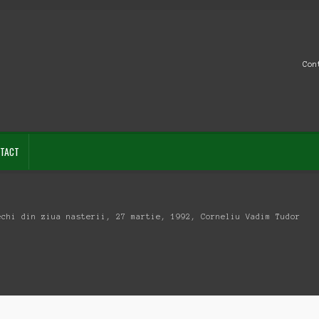
Con
TACT
echi din ziua nasterii, 27 martie, 1992, Corneliu Vadim Tudor