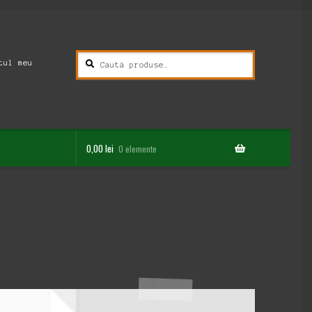
Caută
Caută
tul meu
după:
0,00
lei
0 elemente