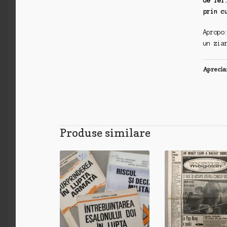
de lei
prin c
Apropo
un zia
Aprecia
Produse similare