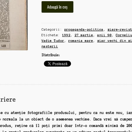
Cantitate
Adaugă în coș
Romania
Mare,
ziar
Categorii:
propaganda-politica
,
ziare-revis
vechi
Etichete:
1992
,
27 martie
,
anii 90
,
Corneli
din
Vadim Tudor
,
romania mare
,
ziar vechi din z
ziua
nasterii
nasterii,
Distribuie:
27
martie,
1992,
Corneliu
Vadim
Tudor
riere
te cu atenție fotografiile produsului, pentru ca nu este nou, ia
e normala la un obiect de o asemenea vechime. Daca vrei să cumpe
produs, reține că îl poți primi doar într-o comandă minimă de 20