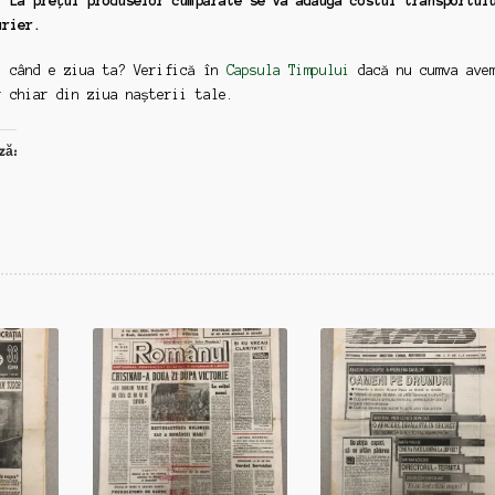
. La prețul produselor cumpărate se va adăuga costul transportul
urier.
: când e ziua ta? Verifică în
Capsula Timpului
dacă nu cumva ave
r chiar din ziua nașterii tale.
ză: