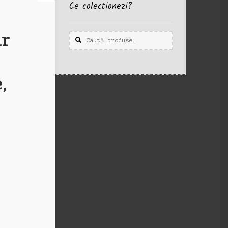
Ce colectionezi?
ar
Caută
Caută
după:
,