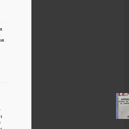
te
u
iua
r
ri
0