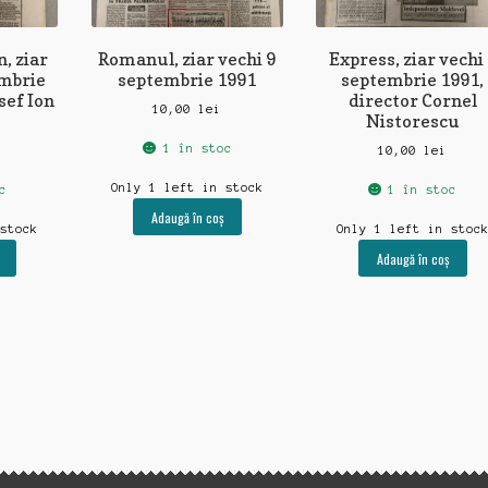
, ziar
Romanul, ziar vechi 9
Express, ziar vechi
embrie
septembrie 1991
septembrie 1991,
sef Ion
director Cornel
10,00
lei
Nistorescu
1 în stoc
10,00
lei
Only 1 left in stock
c
1 în stoc
Adaugă în coș
 stock
Only 1 left in stoc
Adaugă în coș