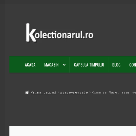
Sari
Sari
la
la
navigare
conținut
ACASA
MAGAZIN
CAPSULA TIMPULUI
BLOG
CON
Prima pagină
ziare-reviste
Romania Mare, ziar v