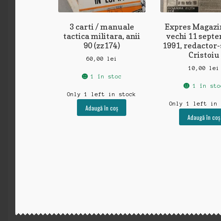
3 carti / manuale
Expres Magazin
tactica militara, anii
vechi 11 sept
90 (zz174)
1991, redactor-
Cristoiu
60,00
lei
10,00
lei
1 în stoc
1 în sto
Only 1 left in stock
Only 1 left in
Adaugă în coș
Adaugă în coș