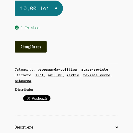
10,00
lei
1 în stoc
Cantitate
Adaugă în coș
Sateanca,
revista
veche,
Categorii:
propaganda-politica
,
ziare-reviste
martie,
Etichete:
1961
,
anii 60
,
martie
,
revista veche
,
1961
sateanca
Distribuie:
Descriere