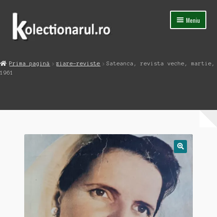
Sari
Sari
Meniu
la
la
navigare
conținut
Acasa
Prima pagină
ziare-reviste
Sateanca, revista veche, martie,
Extinde
1961
Magazin
meniul
copil
Capsula Timpului
Blog
Contact