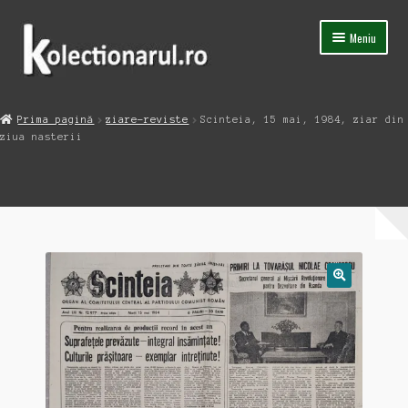
Sari
Sari
Meniu
la
la
navigare
conținut
Acasa
Prima pagină
ziare-reviste
Scinteia, 15 mai, 1984, ziar din
Extinde
ziua nasterii
Magazin
meniul
copil
Capsula Timpului
Blog
Contact