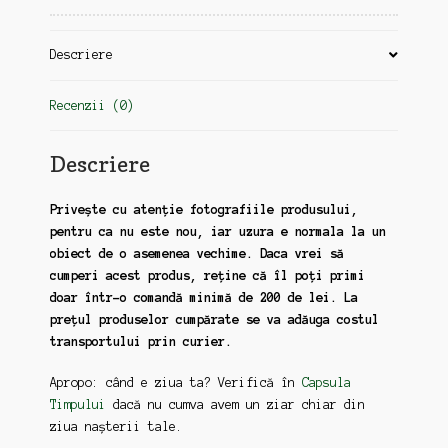
Descriere
Recenzii (0)
Descriere
Privește cu atenție fotografiile produsului,
pentru ca nu este nou, iar uzura e normala la un
obiect de o asemenea vechime. Daca vrei să
cumperi acest produs, reține că îl poți primi
doar într-o comandă minimă de 200 de lei. La
prețul produselor cumpărate se va adăuga costul
transportului prin curier.
Apropo: când e ziua ta? Verifică în
Capsula
Timpului
dacă nu cumva avem un ziar chiar din
ziua nașterii tale.