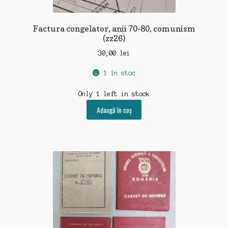
Factura congelator, anii 70-80, comunism
(zz26)
30,00
lei
1 în stoc
Only 1 left in stock
Adaugă în coș