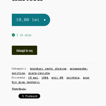
10,00
lei
1 în stoc
Cantitate
Adaugă în coș
Scinteia,
15
mai,
Categorii:
branduri vechi straine
,
propaganda-
1984,
politica
,
ziare-reviste
ziar
Etichete:
15 mai
,
1984
,
anii 80
,
scinteia
,
ziar
din
din ziua nasterii
ziua
Distribuie:
nasterii