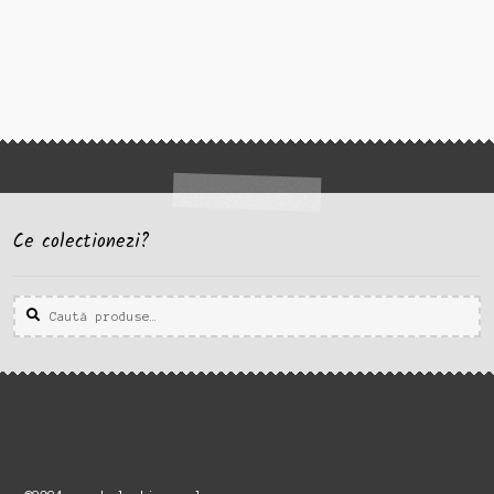
Ce colectionezi?
Caută
Caută
după: