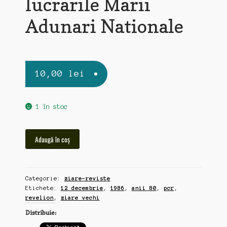
lucrarile Marii
Adunari Nationale
10,00
lei
1 în stoc
Cantitate
Adaugă în coș
Scinteia,
ziar
vechi
Categorie:
ziare-reviste
12
Etichete:
12 decembrie
,
1986
,
anii 80
,
pcr
,
decembrie
revelion
,
ziare vechi
1986,
Distribuie:
lucrarile
Marii