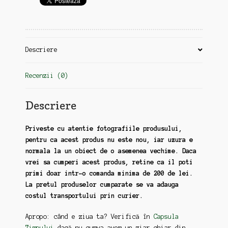
Adunari
Nationale
Descriere
Recenzii (0)
Descriere
Priveste cu atentie fotografiile produsului,
pentru ca acest produs nu este nou, iar uzura e
normala la un obiect de o asemenea vechime. Daca
vrei sa cumperi acest produs, retine ca il poti
primi doar intr-o comanda minima de 200 de lei.
La pretul produselor cumparate se va adauga
costul transportului prin curier.
Apropo: când e ziua ta? Verifică în
Capsula
Timpului
dacă nu cumva avem un ziar chiar din