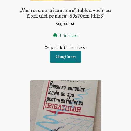
„Vas rosu cu crizanteme”, tablou vechi cu
flori, ulei pe placaj, 50x70cm (tblr3)
90,00
lei
1 în stoc
Only 1 left in stock
Adaugă în coș