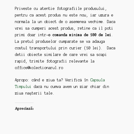
Priveste cu atentie fotografiile produsului,
pentru ca acest produs nu este nou, iar uzura e
normala la un obiect de o asemenea vechime. Daca
vrei sa cumperi acest produs, retine ca il poti
primi doar intr-
o comanda minima de 100 de lei
.
La pretul produselor cumparate se va adauga
costul transportului prin curier (10 lei). Daca
detii obiecte similare de care vrei sa scapi
rapid, trimite fotografii relevante la
office@kolectionarul.ro
Apropo: când e ziua ta? Verifică în
Capsula
Timpului
dacă nu cumva avem un ziar chiar din
ziua nașterii tale.
Apreciază: