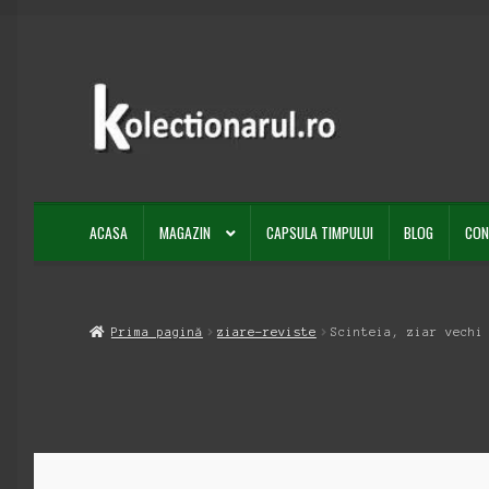
Sari
Sari
la
la
navigare
conținut
ACASA
MAGAZIN
CAPSULA TIMPULUI
BLOG
CON
Prima pagină
ziare-reviste
Scinteia, ziar vechi