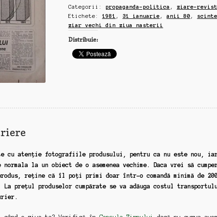
Categorii:
propaganda-politica
,
ziare-revis
din
Etichete:
1981
,
31 ianuarie
,
anii 80
,
scint
ziua
ziar vechi din ziua nasterii
nasterii,
Distribuie:
31
ianuarie,
1981
riere
te cu atenție fotografiile produsului, pentru ca nu este nou, ia
e normala la un obiect de o asemenea vechime. Daca vrei să cumpe
produs, reține că îl poți primi doar într-o comandă minimă de 20
. La prețul produselor cumpărate se va adăuga costul transportul
urier.