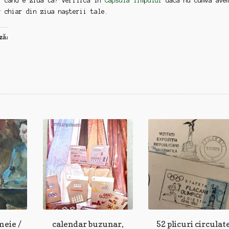
: când e ziua ta? Verifică în
Capsula Timpului
dacă nu cumva ave
r chiar din ziua nașterii tale.
ză:
meie /
calendar buzunar,
52 plicuri circulat