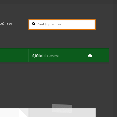
Caută
Caută
tul meu
după:
0,00
lei
0 elemente