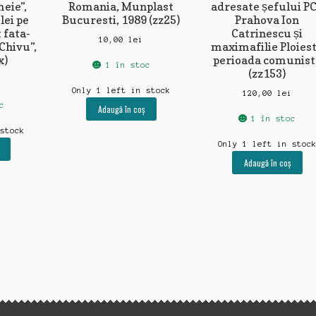
eie”,
Romania, Munplast
adresate șefului P
lei pe
Bucuresti, 1989 (zz25)
Prahova Ion
 fata-
Catrinescu și
10,00
lei
Chivu”,
maximafilie Ploiest
x)
perioada comunist
1 în stoc
(zz153)
i
Only 1 left in stock
120,00
lei
c
Adaugă în coș
1 în stoc
 stock
Only 1 left in stoc
Adaugă în coș