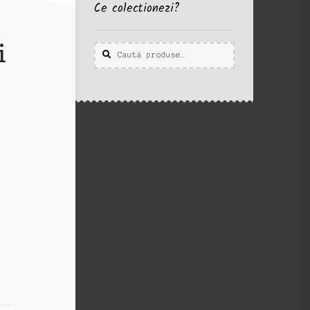
Ce colectionezi?
i
Caută
Caută
după: