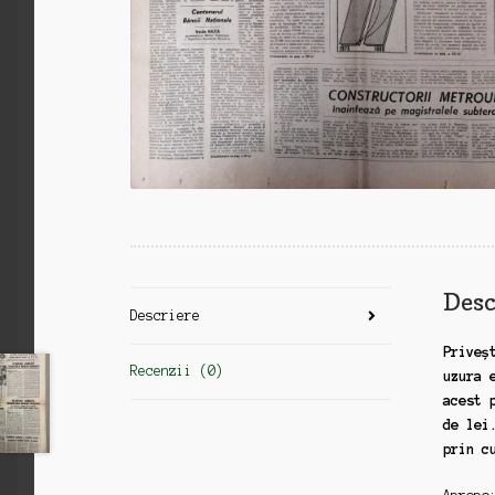
Desc
Descriere
Priveș
Recenzii (0)
uzura 
acest 
de lei
prin c