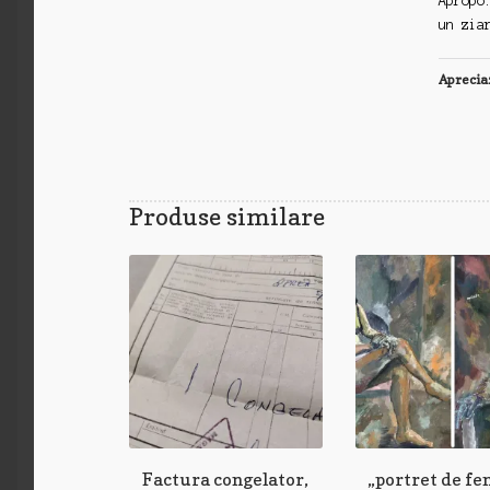
Apropo
un zia
Aprecia
Produse similare
Factura congelator,
„portret de fe