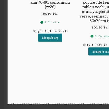
anii 70-80, comunism
portret de fem
(zz26)
tablou vechi, u
mucava, pictat
30,00
lei
verso, semnat „
52x70cm (
1 în stoc
160,00
le
Only 1 left in stock
1 în sto
Adaugă în coș
Only 1 left in
Adaugă în coș