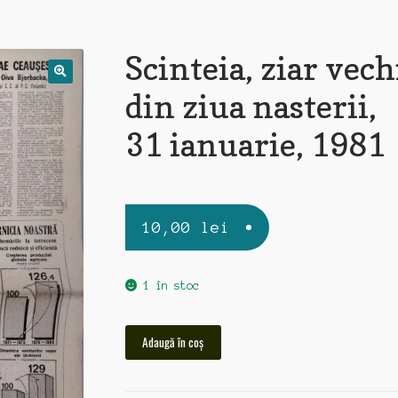
Scinteia, ziar vech
din ziua nasterii,
31 ianuarie, 1981
10,00
lei
1 în stoc
Cantitate
Adaugă în coș
Scinteia,
ziar
vechi