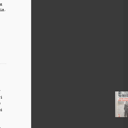
te
eia
,
r
ri
0
ui