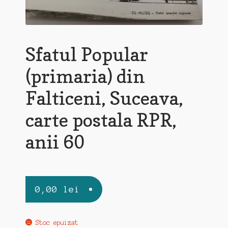
Sfatul Popular
(primaria) din
Falticeni, Suceava,
carte postala RPR,
anii 60
0,00
lei
Stoc epuizat