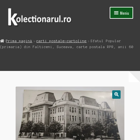
Sari
Sari
Meniu
la
la
navigare
conținut
Acasa
Prima pagină
carti postale-cartoline
Sfatul Popular
Extinde
(primaria) din Falticeni, Suceava, carte postala RPR, anii 60
Magazin
meniul
copil
Capsula Timpului
Blog
Contact