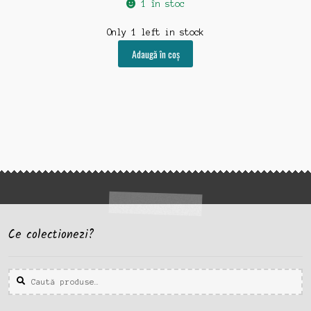
1 în stoc
Only 1 left in stock
Adaugă în coș
Ce colectionezi?
Caută
Caută
după: