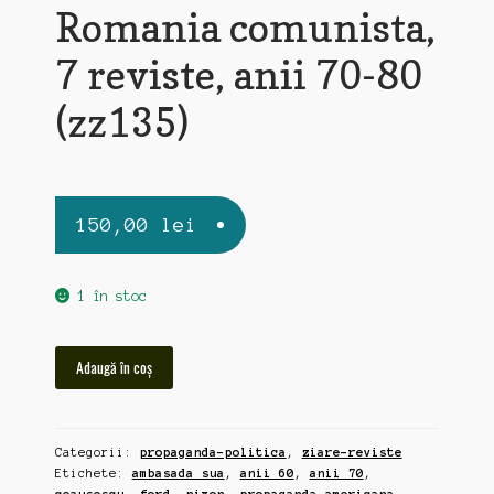
Romania comunista,
7 reviste, anii 70-80
(zz135)
150,00
lei
1 în stoc
Cantitate
Adaugă în coș
"Sinteza",
revista
de
Categorii:
propaganda-politica
,
ziare-reviste
propaganda
Etichete:
ambasada sua
,
anii 60
,
anii 70
,
americana