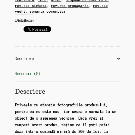
ceausescu
,
ford
,
nixon
,
propaganda americana
,
in
revista sinteza
,
reviste propaganda
,
reviste
Romania
vechi
,
romania comunista
comunista,
Distribuie:
7
reviste,
anii
70-
80
(zz135)
Descriere
Recenzii (0)
Descriere
Privește cu atenție fotografiile produsului,
pentru ca nu este nou, iar uzura e normala la un
obiect de o asemenea vechime. Daca vrei să
cumperi acest produs, reține că îl poți primi
doar într-o comandă minimă de 200 de lei. La