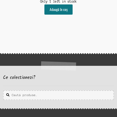
Only 1 left in stock
Adaugă în coș
Ce colectionezi?
Caută
Caută
după: