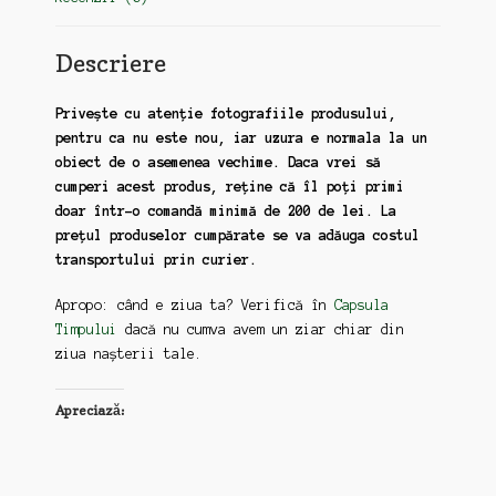
Descriere
Privește cu atenție fotografiile produsului,
pentru ca nu este nou, iar uzura e normala la un
obiect de o asemenea vechime. Daca vrei să
cumperi acest produs, reține că îl poți primi
doar într-o comandă minimă de 200 de lei. La
prețul produselor cumpărate se va adăuga costul
transportului prin curier.
Apropo: când e ziua ta? Verifică în
Capsula
Timpului
dacă nu cumva avem un ziar chiar din
ziua nașterii tale.
Apreciază: