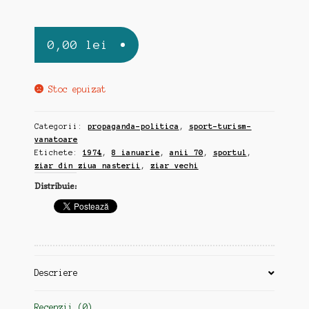
0,00
lei
Stoc epuizat
Categorii:
propaganda-politica
,
sport-turism-
vanatoare
Etichete:
1974
,
8 ianuarie
,
anii 70
,
sportul
,
ziar din ziua nasterii
,
ziar vechi
Distribuie:
Descriere
Recenzii (0)