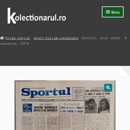
Sari
Sari
Meniu
la
la
navigare
conținut
Acasa
Prima pagină
sport-turism-vanatoare
Sportul, ziar vechi, 8
Extinde
ianuarie, 1974
Magazin
meniul
copil
Capsula Timpului
Blog
Contact