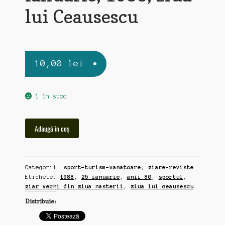
lui Ceausescu
10,00
lei
1 în stoc
Cantitate
Adaugă în coș
Sportul,
ziar
vechi
Categorii:
sport-turism-vanatoare
,
ziare-reviste
din
Etichete:
1988
,
25 ianuarie
,
anii 80
,
sportul
,
ziua
ziar vechi din ziua nasterii
,
ziua lui ceausescu
nasterii,
Distribuie:
25
ianuarie,
1988,