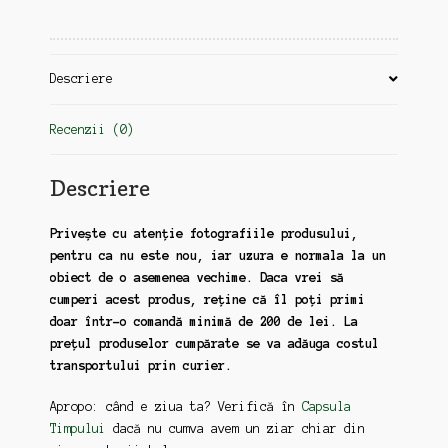
ziua
lui
Ceausescu
Descriere
Recenzii (0)
Descriere
Privește cu atenție fotografiile produsului,
pentru ca nu este nou, iar uzura e normala la un
obiect de o asemenea vechime. Daca vrei să
cumperi acest produs, reține că îl poți primi
doar într-o comandă minimă de 200 de lei. La
prețul produselor cumpărate se va adăuga costul
transportului prin curier.
Apropo: când e ziua ta? Verifică în
Capsula
Timpului
dacă nu cumva avem un ziar chiar din