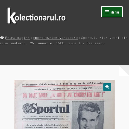
Sari
Sari
Meniu
la
la
navigare
conținut
Acasa
Prima pagină
sport-turism-vanatoare
Sportul, ziar vechi din
Extinde
ziua nasterii, 25 ianuarie, 1988, ziua lui Ceausescu
Magazin
meniul
copil
Capsula Timpului
Blog
Contact