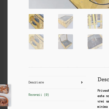
Desc
Descriere
Prives
Recenzii (0)
este n
vrei s
minima