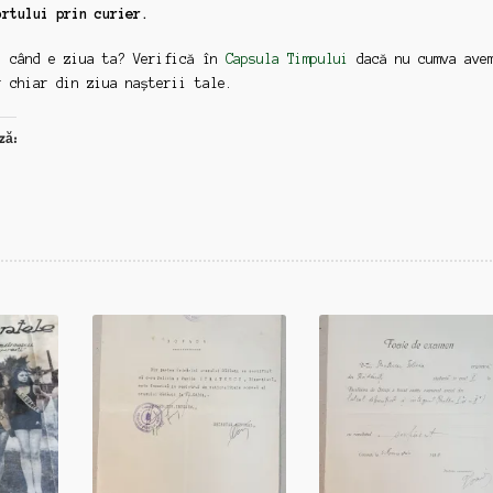
ortului prin curier.
: când e ziua ta? Verifică în
Capsula Timpului
dacă nu cumva ave
r chiar din ziua nașterii tale.
ză: