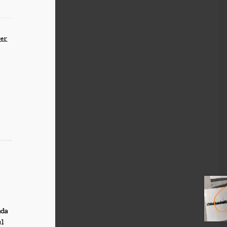
,
ier
nda
ul