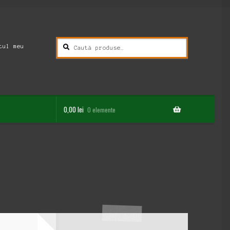
Caută
Caută
tul meu
după:
0,00
lei
0 elemente