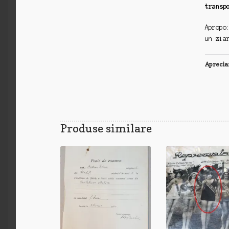
transp
Apropo
un zia
Aprecia
Produse similare