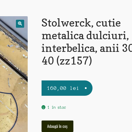
Stolwerck, cutie
metalica dulciuri,
interbelica, anii 3
40 (zz157)
160,00
lei
1 în stoc
Cantitate
Adaugă în coș
Stolwerck,