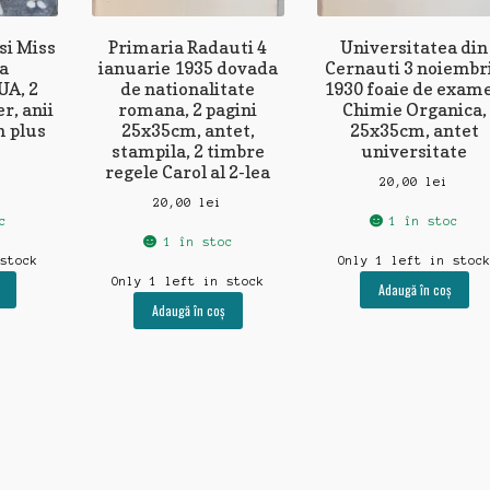
si Miss
Primaria Radauti 4
Universitatea din
a
ianuarie 1935 dovada
Cernauti 3 noiembr
UA, 2
de nationalitate
1930 foaie de exam
r, anii
romana, 2 pagini
Chimie Organica,
m plus
25x35cm, antet,
25x35cm, antet
stampila, 2 timbre
universitate
regele Carol al 2-lea
i
20,00
lei
20,00
lei
c
1 în stoc
1 în stoc
 stock
Only 1 left in stoc
Only 1 left in stock
Adaugă în coș
Adaugă în coș