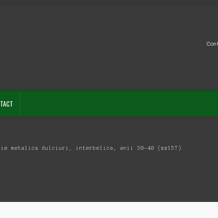
Con
TACT
tie metalica dulciuri, interbelica, anii 30-40 (zz157)