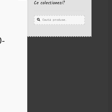
Ce colectionezi?
Caută
Caută
după:
0-