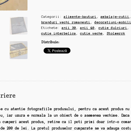
cutie
metalica
Categorii:
alimente-bauturi
,
ambalaje-cutii
dulciuri,
branduri vechi romanesti
,
decoratiuni-mobil
interbelica,
Etichete:
anii 30
,
anii 40
,
cutie dulciuri
,
anii
cutie interbelica
,
cutie veche
,
Stolwerck
30-
Distribuie:
40
(zz157)
riere
te cu atentie fotografiile produsului, pentru ca acest produs nu
ou, iar uzura e normala la un obiect de o asemenea vechime. Daca
a cumperi acest produs, retine ca il poti primi doar intr-o coma
 de 200 de lei. La pretul produselor cumparate se va adauga cost