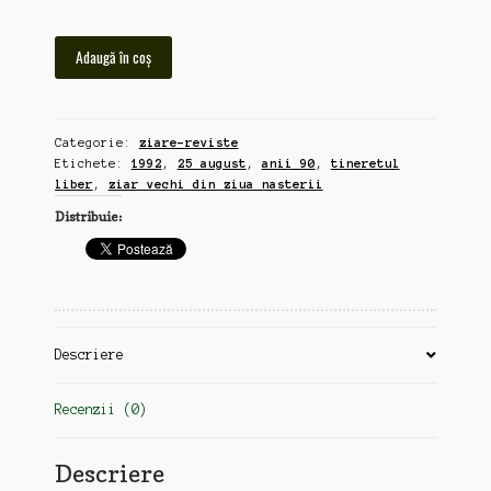
Cantitate
Adaugă în coș
Tineretul
Liber,
ziar
Categorie:
ziare-reviste
vechi
Etichete:
1992
,
25 august
,
anii 90
,
tineretul
din
liber
,
ziar vechi din ziua nasterii
ziua
Distribuie:
nasterii,
25
august,
1992
Descriere
Recenzii (0)
Descriere