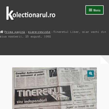
Sari
Sari
Meniu
la
la
navigare
conținut
Acasa
Prima pagină
ziare-reviste
Tineretul Liber, ziar vechi din
Extinde
ziua nasterii, 25 august, 1992
Magazin
meniul
copil
Capsula Timpului
Blog
Contact