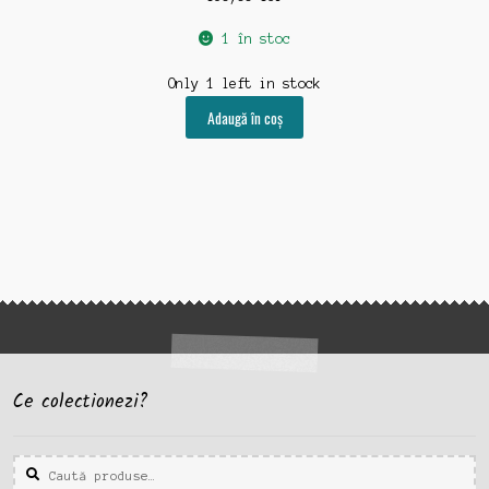
1 în stoc
Only 1 left in stock
Adaugă în coș
Ce colectionezi?
Caută
Caută
după: