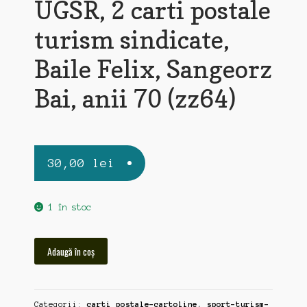
UGSR, 2 carti postale
turism sindicate,
Baile Felix, Sangeorz
Bai, anii 70 (zz64)
30,00
lei
1 în stoc
Cantitate
Adaugă în coș
UGSR,
2
carti
Categorii:
carti postale-cartoline
,
sport-turism-
postale