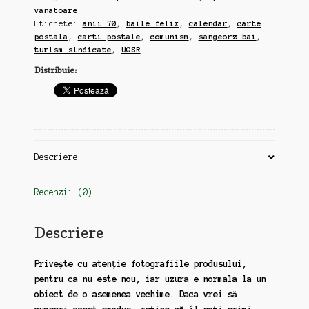
vanatoare
turism
Etichete:
anii 70
,
baile felix
,
calendar
,
carte
sindicate,
postala
,
carti postale
,
comunism
,
sangeorz bai
,
Baile
turism sindicate
,
UGSR
Felix,
Distribuie:
Sangeorz
Bai,
anii
70
(zz64)
Descriere
Recenzii (0)
Descriere
Privește cu atenție fotografiile produsului,
pentru ca nu este nou, iar uzura e normala la un
obiect de o asemenea vechime. Daca vrei să