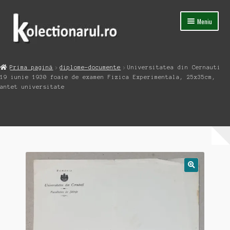
Sari
Sari
Meniu
la
la
navigare
conținut
Acasa
Prima pagină
diplome-documente
Universitatea din Cernauti
Extinde
19 iunie 1930 foaie de examen Fizica Experimentala, 25x35cm,
Magazin
meniul
antet universitate
copil
Capsula Timpului
Blog
Contact