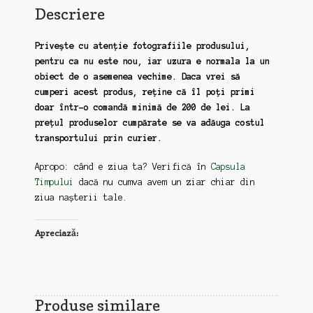
Descriere
Privește cu atenție fotografiile produsului,
pentru ca nu este nou, iar uzura e normala la un
obiect de o asemenea vechime. Daca vrei să
cumperi acest produs, reține că îl poți primi
doar într-o comandă minimă de 200 de lei. La
prețul produselor cumpărate se va adăuga costul
transportului prin curier.
Apropo: când e ziua ta? Verifică în
Capsula
Timpului
dacă nu cumva avem un ziar chiar din
ziua nașterii tale.
Apreciază:
Produse similare