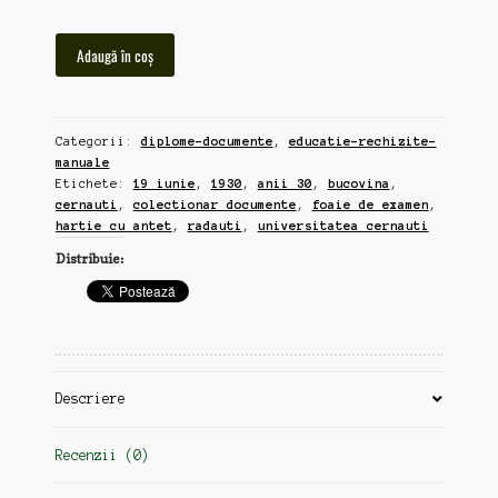
Cantitate
Adaugă în coș
Universitatea
din
Cernauti
Categorii:
diplome-documente
,
educatie-rechizite-
19
manuale
iunie
Etichete:
19 iunie
,
1930
,
anii 30
,
bucovina
,
1930
cernauti
,
colectionar documente
,
foaie de examen
,
foaie
hartie cu antet
,
radauti
,
universitatea cernauti
de
Distribuie:
examen
Fizica
Experimentala,
25x35cm,
antet
universitate
Descriere
Recenzii (0)