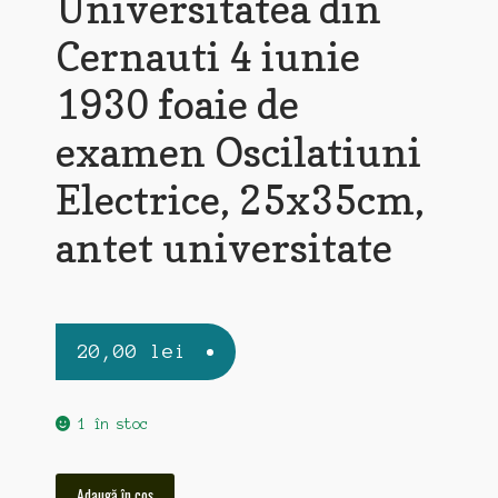
Universitatea din
Cernauti 4 iunie
1930 foaie de
examen Oscilatiuni
Electrice, 25x35cm,
antet universitate
20,00
lei
1 în stoc
Cantitate
Adaugă în coș