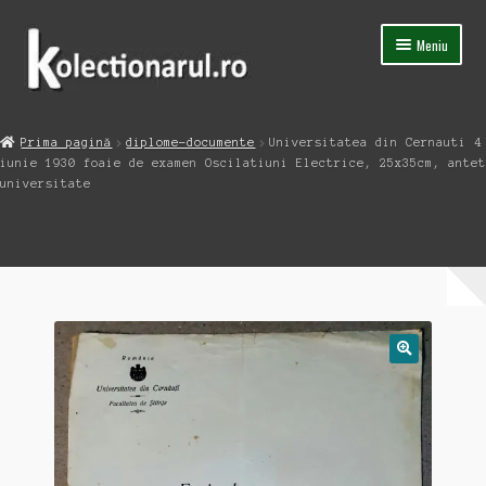
Sari
Sari
Meniu
la
la
navigare
conținut
Acasa
Prima pagină
diplome-documente
Universitatea din Cernauti 4
Extinde
iunie 1930 foaie de examen Oscilatiuni Electrice, 25x35cm, antet
Magazin
meniul
universitate
copil
Capsula Timpului
Blog
Contact