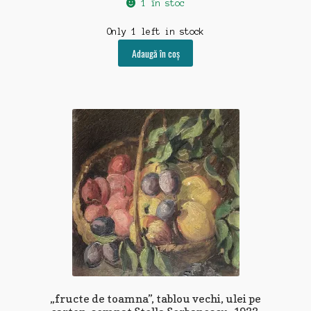
1 în stoc
Only 1 left in stock
Adaugă în coș
„fructe de toamna”, tablou vechi, ulei pe