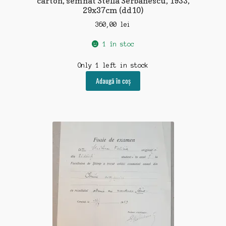
carton, semnat Stella Serbanescu, 1933,
29x37cm (dd10)
360,00
lei
1 în stoc
Only 1 left in stock
Adaugă în coș