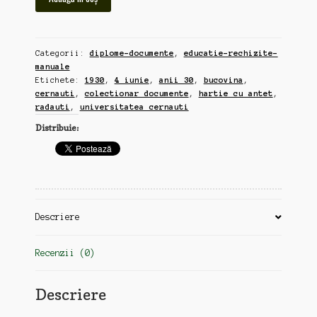
Universitatea
din
Cernauti
Categorii:
diplome-documente
,
educatie-rechizite-
4
manuale
iunie
Etichete:
1930
,
4 iunie
,
anii 30
,
bucovina
,
1930
cernauti
,
colectionar documente
,
hartie cu antet
,
foaie
radauti
,
universitatea cernauti
de
Distribuie:
examen
Oscilatiuni
Electrice,
25x35cm,
antet
universitate
Descriere
Recenzii (0)
Descriere