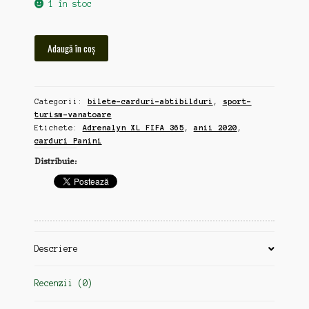
1 în stoc
Cantitate
Adaugă în coș
24
carduri
Panini
Categorii:
bilete-carduri-abtibilduri
,
sport-
Adrenalyn
turism-vanatoare
XL
Etichete:
Adrenalyn XL FIFA 365
,
anii 2020
,
FIFA
carduri Panini
365,
Distribuie:
anii
2020-
2025
(zz158)
Descriere
Recenzii (0)