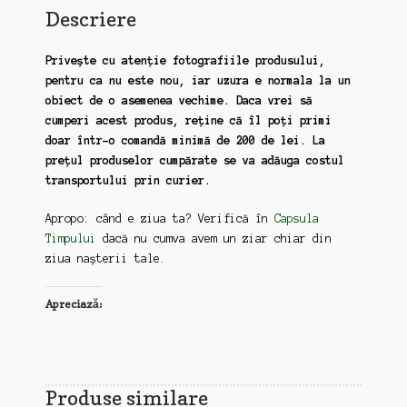
Descriere
Privește cu atenție fotografiile produsului,
pentru ca nu este nou, iar uzura e normala la un
obiect de o asemenea vechime. Daca vrei să
cumperi acest produs, reține că îl poți primi
doar într-o comandă minimă de 200 de lei. La
prețul produselor cumpărate se va adăuga costul
transportului prin curier.
Apropo: când e ziua ta? Verifică în
Capsula
Timpului
dacă nu cumva avem un ziar chiar din
ziua nașterii tale.
Apreciază:
Produse similare