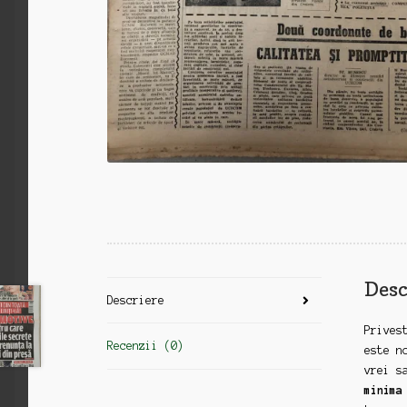
Desc
Descriere
Prives
Recenzii (0)
este n
vrei s
minima