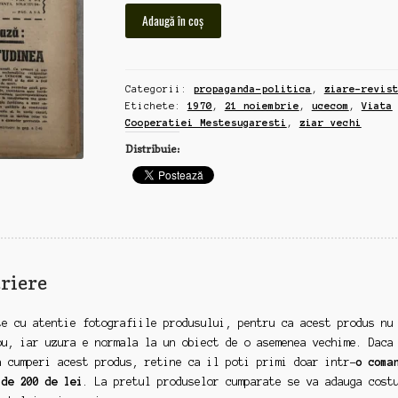
Cantitate
Adaugă în coș
Viata
Cooperatiei
Mestesugaresti,
Categorii:
propaganda-politica
,
ziare-revis
ziar
Etichete:
1970
,
21 noiembrie
,
ucecom
,
Viata
vechi,
Cooperatiei Mestesugaresti
,
ziar vechi
UCECOM,
Distribuie:
21
noiembrie,
1970
riere
te cu atentie fotografiile produsului, pentru ca acest produs nu
ou, iar uzura e normala la un obiect de o asemenea vechime. Daca
a cumperi acest produs, retine ca il poti primi doar intr-
o coma
 de 200 de lei
. La pretul produselor cumparate se va adauga cost