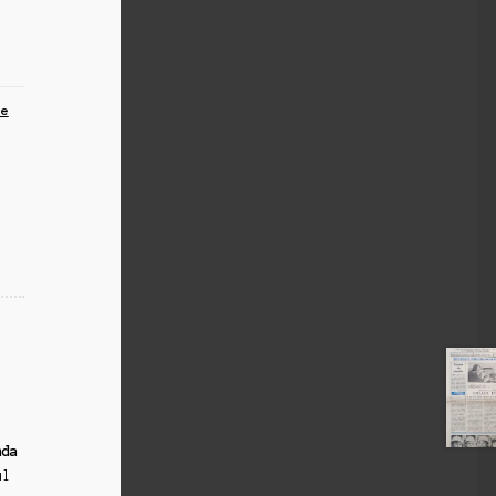
te
nda
ul