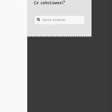
Ce colectionezi?
Caută
Caută
după: