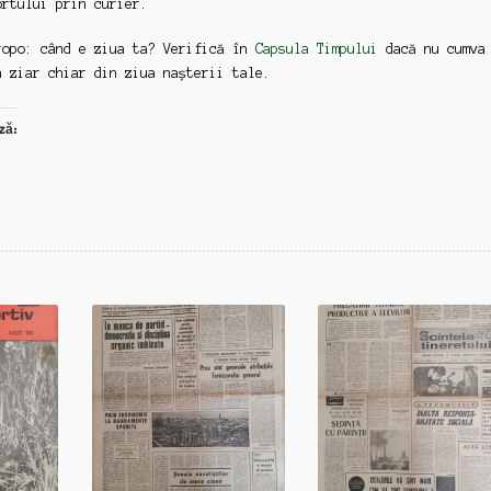
ortului prin curier.
ropo: când e ziua ta? Verifică în
Capsula Timpului
dacă nu cumva
n ziar chiar din ziua nașterii tale.
ză: