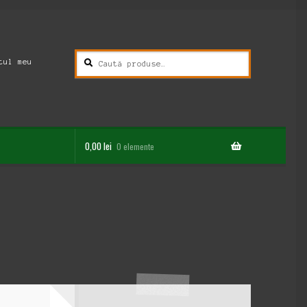
Caută
Caută
tul meu
după:
0,00
lei
0 elemente