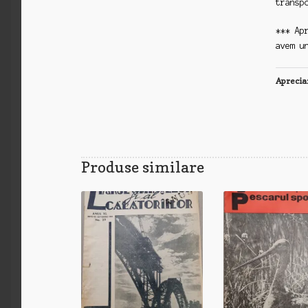
transp
*** Ap
avem u
Aprecia
Produse similare