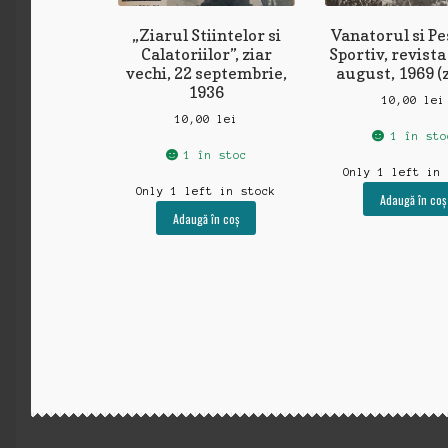
„Ziarul Stiintelor si
Vanatorul si P
Calatoriilor”, ziar
Sportiv, revista
vechi, 22 septembrie,
august, 1969 (
1936
10,00
lei
10,00
lei
1 în sto
1 în stoc
Only 1 left in
Only 1 left in stock
Adaugă în coș
Adaugă în coș