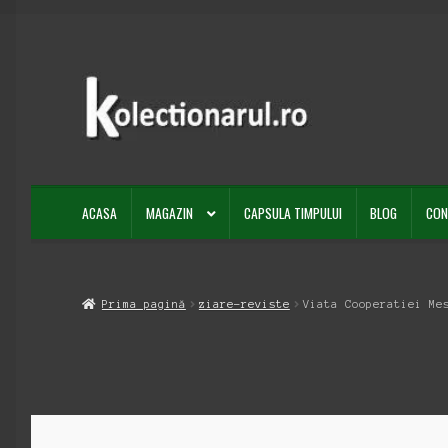
Sari
Sari
la
la
navigare
conținut
ACASA
MAGAZIN
CAPSULA TIMPULUI
BLOG
CON
Prima pagină
ziare-reviste
Viata Cooperatiei Me