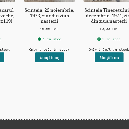
escarul
Scinteia, 22 noiembrie,
Scinteia Tineretului
 veche,
1973, ziar din ziua
decembrie, 1971, zi
zz119)
nasterii
din ziua nasterii
10,00
lei
10,00
lei
c
1 în stoc
1 în stoc
 stock
Only 1 left in stock
Only 1 left in stoc
Adaugă în coș
Adaugă în coș